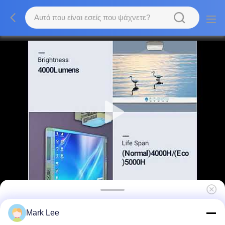
32768*32768 IR διαλογικό Whiteboard 10
Mark Lee
αφή σημείου για το σχολείο