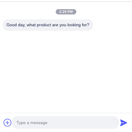
Μιλήστε Τώρα.
Στείλε Ερευνά
2:29 PM
#
2*15W Ομιλητές IR Διαλογικό Whiteboard
Good day, what product are you looking for?
#
Χαμηλό Όργανο Ελέγχου Οθόνης Επιχειρησιακής Αφής Ακτινοβολίας
#
3840*2160 Όργανο Ελέγχου Οθόνης Επιχειρησιακής Αφής
στο διαλογικό whiteboard
2025-03-07
823 απόψεις
Έξυπνη τιμή Pizarra Interactiva 10 Whiteboard αφή σημείου για το σχολείο .Ⅰ
Περιγραφή Infared έξυπνο Whiteboard Ένα διαλογικό έξυπνο whiteboard,
επίσης γνωστό ως διαλογικό πίνακα ή έξυπνος πίνακας, εί...
Δείτε περισσότερα
Μηνύματα επισκέπτη
Αφήστε μήνυμα.
Κανένα δημόσιο σχόλιο ακόμα