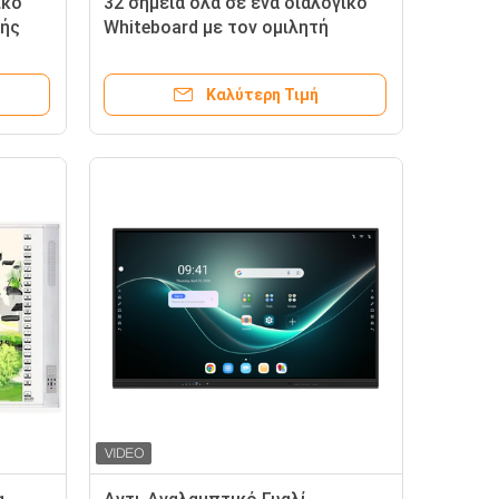
ικό
32 σημεία όλα σε ένα διαλογικό
φής
Whiteboard με τον ομιλητή
Καλύτερη Τιμή