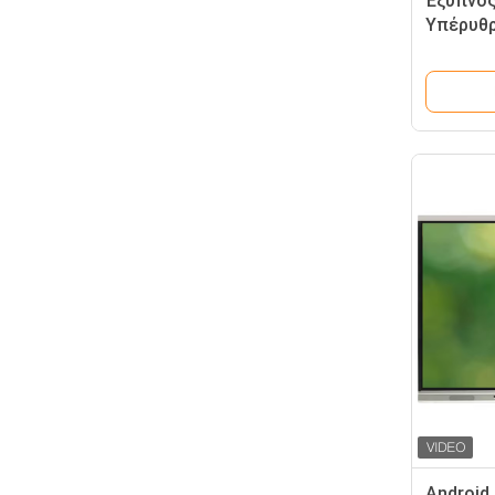
Έξυπνος
Υπέρυθρ
Εγγραφή
Πολλαπλ
Εκπαίδε
Android