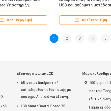
ard Υποστήριξη
USB και ασύρματη μετάδοση
ων συνεργασίας με βάση
εύκολη σύζευξη συσκευών
εφο
Καλύτερη Τιμή
Καλύτερη Τιμή
1
2
3
4
5
d
έξυπνος πίνακας LCD
Μας ακολουθήσ
65 ιντσών διαδραστική
1001, εμποδίζ
επίπεδη οθόνη οθόνη αφής με
πλατεία Tan
PD
σύστημα Android για έξυπνη
(δυτική ζώνη
τάξη
υκού
LCD Smart Board iBoard 75
Fuguang, οδό