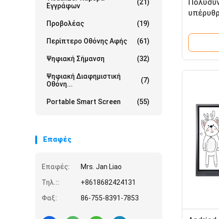
Πολυσύν
(21)
Εγγράφων
υπέρυθρ
με τον 
Προβολέας
(19)
ελέγχου
Περίπτερο Οθόνης Αφής
(61)
Ψηφιακή Σήμανση
(32)
Ψηφιακή Διαφημιστική
(7)
Οθόνη...
Portable Smart Screen
(55)
Επαφές
Επαφές:
Mrs. Jan Liao
Τηλ.::
+8618682424131
Φαξ:
86-755-8391-7853