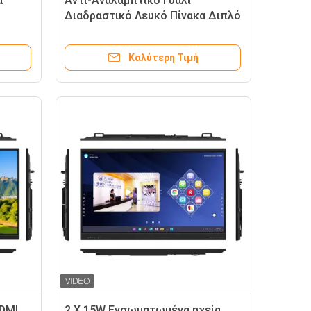
α
Αντι-Αναλαμπτικό Γυαλί
Διαδραστικό Λευκό Πίνακα Διπλό
Σύστημα Android Windows
Πίνακες ζωγραφικής
Καλύτερη Τιμή
HDMI
2 X 15W Ενσωματωμένα ηχεία