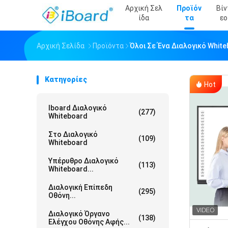
Αρχική Σελ
Προϊόν
Βίν
Ίδα
Τα
Εο
Αρχική Σελίδα
Προϊόντα
Όλοι Σε Ένα Διαλογικό Whit
Κατηγορίες
Hot
Iboard Διαλογικό
(277)
Whiteboard
Στο Διαλογικό
(109)
Whiteboard
Υπέρυθρο Διαλογικό
(113)
Whiteboard...
Διαλογική Επίπεδη
(295)
Οθόνη...
Διαλογικό Όργανο
(138)
Ελέγχου Οθόνης Αφής...