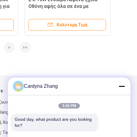
 για
Οθόνη αφής όλα σε ένα με
σχεδίαση εστιασμένη στην
εκπαίδευση και διαδραστικές
Καλύτερη Τιμή
δυνατότητες
>
>>
Cardyna Zhang
τε
Στείλτε μας μήνυμα
ουν το Α,
3:46 PM
glangcheng
Good day, what product are you looking 
), Κοινότητα
for?
ς Taoyuan,