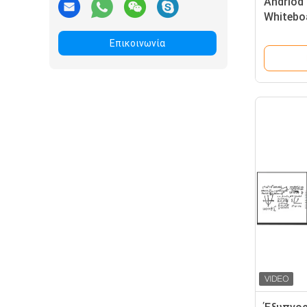
Andriod 
Whitebo
γυαλί
Επικοινωνία