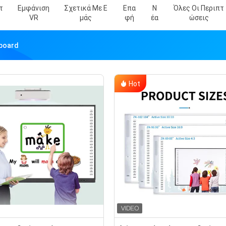
τ
Εμφάνιση
Σχετικά Με Ε
Επα
Ν
Όλες Οι Περιπτ
VR
Μάς
Φή
Έα
Ώσεις
eboard
Hot