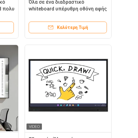
ικό
Όλα σε ένα διαδραστικό
d πολυ
whiteboard υπέρυθρη οθόνη αφής
άξη
έξυπνη σανίδα
Καλύτερη Τιμή