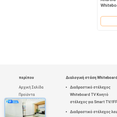
Whitebo
εργαλεί
το σύνν
περίπου
Διαλογική στάση Whiteboar
Αρχική Σελίδα
Διαδραστικό στέλεχος
Προϊόντα
Whiteboard TV Κινητό
Εμφάνιση VR
στέλεχος για Smart TV/IF
Σχετικά με εμάς
μεγέθους 43-86 ίντσες
Διαδραστικό στέλεχος λε
Νέα