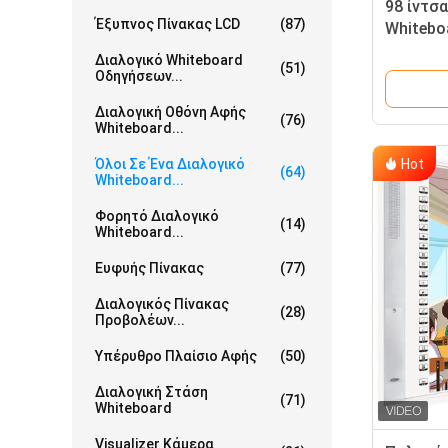
98 ίντσα
Έξυπνος Πίνακας LCD
(87)
Whitebo
αρρενωπ
Διαλογικό Whiteboard
(51)
Οδηγήσεων...
Διαλογική Οθόνη Αφής
(76)
Whiteboard...
Hot
Όλοι Σε Ένα Διαλογικό
(64)
Whiteboard...
Φορητό Διαλογικό
(14)
Whiteboard...
Ευφυής Πίνακας
(77)
Διαλογικός Πίνακας
(28)
Προβολέων...
Υπέρυθρο Πλαίσιο Αφής
(50)
Διαλογική Στάση
(71)
Whiteboard
Visualizer Κάμερα