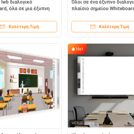
 Iwb διαλογικό
Όλοι σε ένα έξυπνο διαλογ
ard, όλα σε μια έξυπνη
πλαίσιο σημείου Whiteboar
ή έκδοση 6,0 πινάκων
λεπτό εξαιρετικά για την τ
Καλύτερη Τιμή
Καλύτερη Τιμή
Hot