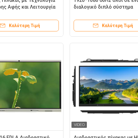
 Πίνακας με Τεχνολογία
1920*1080 60Hz όλοι σε έν
ης Αφής και Λειτουργία
διαλογικό διπλό σύστημα
ς για Διαδραστικό Πίνακα
Whiteboard
ών Σημείων στην
Καλύτερη Τιμή
Καλύτερη Τιμή
υση
 16 EDLA Διαδραστικό
Διαδραστικός πίνακας με 