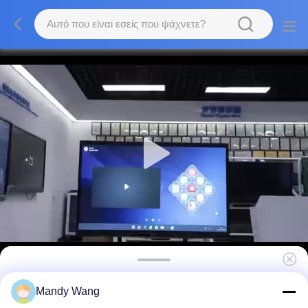
Πίνακας αφής πένας δάχτυλο οθόνη 75 86
Mandy Wang
ιντσών Android PC όλα σε ένα 50000 ώρες