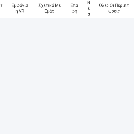
Ν
ντ
Εμφάνισ
Σχετικά Με
Επα
Όλες Οι Περιπτ
Έ
ο
Η VR
Εμάς
Φή
Ώσεις
Α