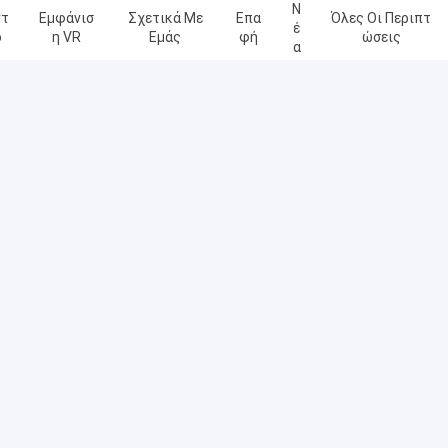
Ν
ντ
Εμφάνισ
Σχετικά Με
Επα
Όλες Οι Περιπτ
Έ
ο
Η VR
Εμάς
Φή
Ώσεις
Α