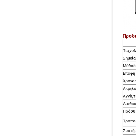
Εναλλακτική
Εναλλακτική
Εναλλακτική
Εναλλακτική
Εναλλακτική Εναλλα
Προδ
Τεχνολ
Σημεία
Μέθοδο
Επαφή 
Χρόνο
Ακριβ
Αγγίξτ
Διαθέσ
Πρόσθ
Τρόπος
Συστή