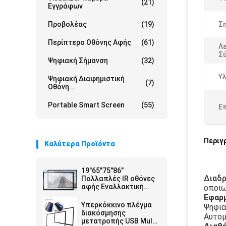
(21)
Εγγράφων
Προβολέας
(19)
Σ
Περίπτερο Οθόνης Αφής
(61)
Λε
Σ
Ψηφιακή Σήμανση
(32)
Υλ
Ψηφιακή Διαφημιστική
(7)
Οθόνη...
Portable Smart Screen
(55)
Ε
Περιγ
Καλύτερα Προϊόντα
19"65"75"86"
Διαδρ
Πολλαπλές IR οθόνες
αφής Εναλλακτική
οποιω
Εναλλακτική
Εφαρ
Εναλλακτική
Υπερκόκκινο πλέγμα
Ψηφια
Εναλλακτική
διακόσμησης
Αυτομ
Εναλλακτική
μετατροπής USB Multi