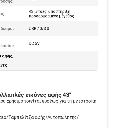
νδεσης:
43 ίντσες, υποστήριξη
ος:
προσαρμοσμένο μέγεθος
δέομαι:
USB2.0/3.0
DC 5V
δοσίας:
υ αφής
,
ίνες
λλαπλές εικόνες αφής 43"
 που χρησιμοποιείται ευρέως για τη μετατροπή
ντεο/Ταμπελίτζα αφής/Αυτοπωλητής/