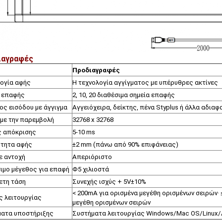
ιαγραφές
Προδιαγραφές
ογία αφής
Η τεχνολογία αγγίγματος με υπέρυθρες ακτίνες
 επαφής
2, 10, 20 διαθέσιμα σημεία επαφής
ς εισόδου με άγγιγμα
Αγγειόχειρα, δείκτης, πένα Styplus ή άλλα αδιαφ
με την παρεμβολή
32768 x 32768
ς απόκρισης
5-10 ms
ότητα αφής
±
2 mm (πάνω από 90% επιφάνειας)
ε αντοχή
Απεριόριστο
ιμο μέγεθος για επαφή
Φ
5 χιλιοστά
ετη τάση
Συνεχής ισχύς + 5V
±
10%
< 200mA για ορισμένα μεγέθη ορισμένων σειρών· 
 λειτουργίας
μεγέθη ορισμένων σειρών
ματα υποστήριξης
Συστήματα λειτουργίας Windows/Mac OS/Linux/