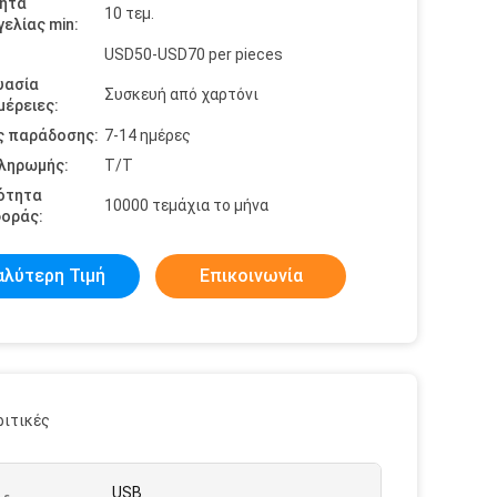
ητα
10 τεμ.
ελίας min:
USD50-USD70 per pieces
υασία
Συσκευή από χαρτόνι
έρειες:
ς παράδοσης:
7-14 ημέρες
πληρωμής:
Τ/Τ
ότητα
10000 τεμάχια το μήνα
οράς:
αλύτερη Τιμή
Επικοινωνία
ριτικές
USB