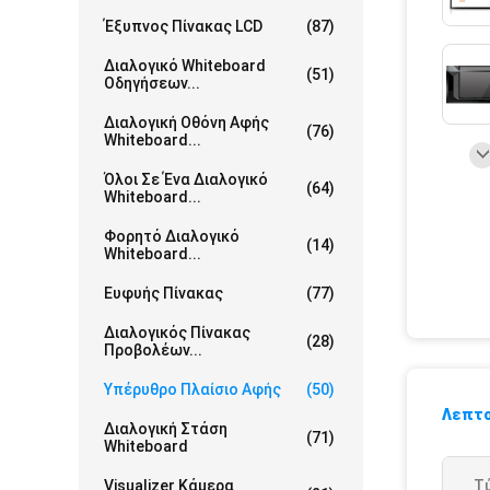
Έξυπνος Πίνακας LCD
(87)
Διαλογικό Whiteboard
(51)
Οδηγήσεων...
Διαλογική Οθόνη Αφής
(76)
Whiteboard...
Όλοι Σε Ένα Διαλογικό
(64)
Whiteboard...
Φορητό Διαλογικό
(14)
Whiteboard...
Ευφυής Πίνακας
(77)
Διαλογικός Πίνακας
(28)
Προβολέων...
Υπέρυθρο Πλαίσιο Αφής
(50)
Λεπτο
Διαλογική Στάση
(71)
Whiteboard
Visualizer Κάμερα
Τ