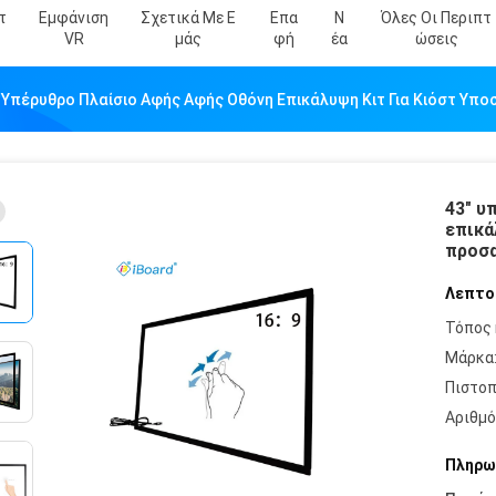
τ
Εμφάνιση
Σχετικά Με Ε
Επα
Ν
Όλες Οι Περιπτ
VR
Μάς
Φή
Έα
Ώσεις
 Υπέρυθρο Πλαίσιο Αφής Αφής Οθόνη Επικάλυψη Κιτ Για Κιόστ Υπ
43" υ
επικά
προσα
Λεπτο
Τόπος 
Μάρκα
Πιστοπ
Αριθμό
Πληρω