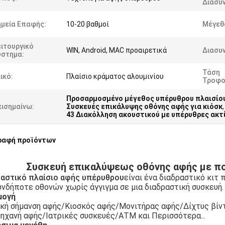
Διασύ
ημεία Επαφής:
10-20 βαθμοί
Μέγεθ
ιτουργικό
WIN, Android, MAC προαιρετικά
Διασυν
ύστημα:
Τάση
ικό:
Πλαίσιο κράματος αλουμινίου
Τροφο
Προσαρμοσμένο μέγεθος υπέρυθρου πλαισίο
πισημαίνω:
Συσκευές επικάλυψης οθόνης αφής για κιόσκ
,
43 ∆ιακόλληση ακουστικού με υπέρυθρες ακτ
ραφή προϊόντων
Συσκευή επικαλύψεως οθόνης αφής με πο
αστικό πλαίσιο αφής υπέρυθρου
είναι ένα διαδραστικό κιτ
νδήποτε οθονών χωρίς άγγιγμα σε μια διαδραστική συσκευή.
μογή
κή σήμανση αφής/Κιοσκός αφής/Μονιτήρας αφής/Δίχτυς βί
ηχανή αφής/Ιατρικές συσκευές/ΑΤΜ και Περισσότερα...