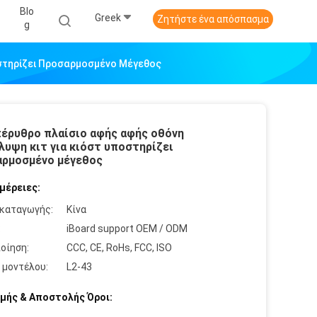
Blo
Greek
Ζητήστε ένα απόσπασμα
G
οστηρίζει Προσαρμοσμένο Μέγεθος
πέρυθρο πλαίσιο αφής αφής οθόνη
λυψη κιτ για κιόστ υποστηρίζει
ρμοσμένο μέγεθος
μέρειες:
καταγωγής:
Κίνα
:
iBoard support OEM / ODM
οίηση:
CCC, CE, RoHs, FCC, ISO
 μοντέλου:
L2-43
μής & Αποστολής Όροι: