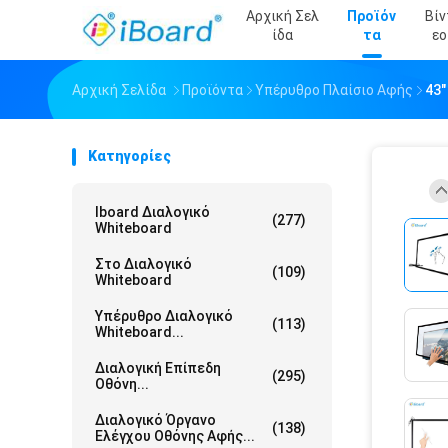
Αρχική Σελ
Προϊόν
Βίν
Ίδα
Τα
Εο
Αρχική Σελίδα
Προϊόντα
Υπέρυθρο Πλαίσιο Αφής
43"
Κατηγορίες
Iboard Διαλογικό
(277)
Whiteboard
Στο Διαλογικό
(109)
Whiteboard
Υπέρυθρο Διαλογικό
(113)
Whiteboard...
Διαλογική Επίπεδη
(295)
Οθόνη...
Διαλογικό Όργανο
(138)
Ελέγχου Οθόνης Αφής...