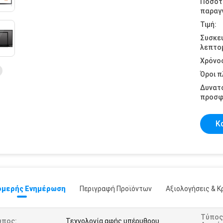
Ποσότ
παραγγ
Τιμή:
Συσκε
λεπτομ
Χρόνο
Όροι 
Δυνατ
προσφ
Κ
μερής Ενημέρωση
Περιγραφή Προϊόντων
Αξιολογήσεις & Κ
Τύπος
ύπος:
Τεχνολογία αφής υπέρυθρου