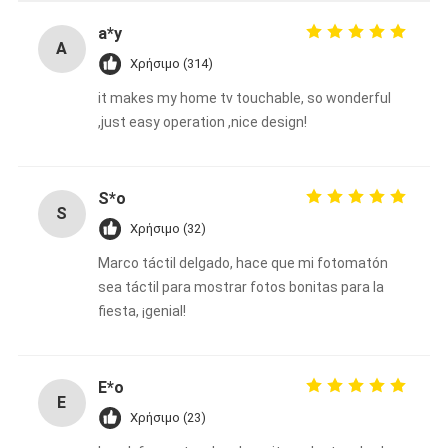
a*y
A
Χρήσιμο (314)
it makes my home tv touchable, so wonderful
,just easy operation ,nice design!
S*o
S
Χρήσιμο (32)
Marco táctil delgado, hace que mi fotomatón
sea táctil para mostrar fotos bonitas para la
fiesta, ¡genial!
E*o
E
Χρήσιμο (23)