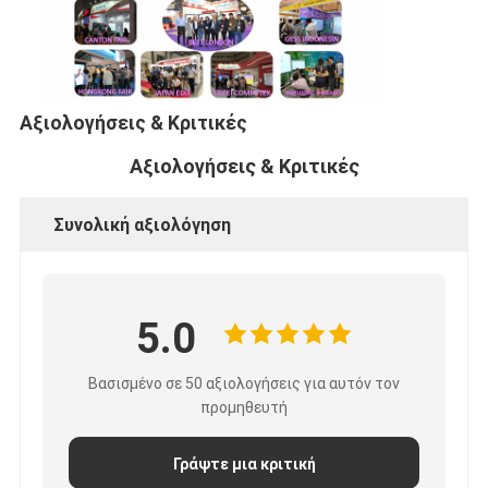
Iboard διαλογικό Whiteboard
στο διαλογικό whiteboard
υπέρυθρο διαλογικό whiteboard
Αξιολογήσεις & Κριτικές
Διαλογική επίπεδη οθόνη
Αξιολογήσεις & Κριτικές
Διαλογικό όργανο ελέγχου οθόνης αφής
Συνολική αξιολόγηση
έξυπνος πίνακας LCD
Διαλογικό Whiteboard οδηγήσεων
5.0
Διαλογική οθόνη αφής Whiteboard
Βασισμένο σε 50 αξιολογήσεις για αυτόν τον
όλοι σε ένα διαλογικό whiteboard
προμηθευτή
φορητό διαλογικό whiteboard
Γράψτε μια κριτική