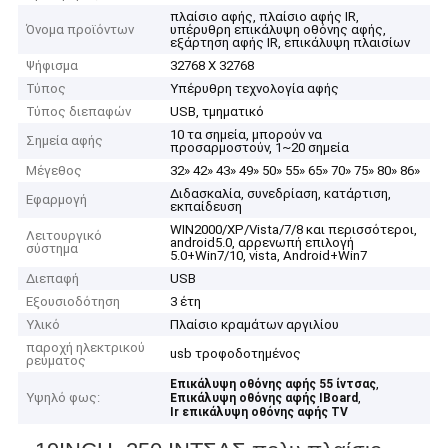
πλαίσιο αφής, πλαίσιο αφής IR,
Όνομα προϊόντων
υπέρυθρη επικάλυψη οθόνης αφής,
εξάρτηση αφής IR, επικάλυψη πλαισίων
Ψήφισμα
32768 X 32768
Τύπος
Υπέρυθρη τεχνολογία αφής
Τύπος διεπαφών
USB, τμηματικό
10 τα σημεία, μπορούν να
Σημεία αφής
προσαρμοστούν, 1~20 σημεία
Μέγεθος
32» 42» 43» 49» 50» 55» 65» 70» 75» 80» 86»
Διδασκαλία, συνεδρίαση, κατάρτιση,
Εφαρμογή
εκπαίδευση
WIN2000/XP/Vista/7/8 και περισσότεροι,
Λειτουργικό
android5.0, αρρενωπή επιλογή
σύστημα
5.0+Win7/10, vista, Android+Win7
Διεπαφή
USB
Εξουσιοδότηση
3 έτη
Υλικό
Πλαίσιο κραμάτων αργιλίου
παροχή ηλεκτρικού
usb τροφοδοτημένος
ρεύματος
,
Επικάλυψη οθόνης αφής 55 ίντσας
Υψηλό φως:
,
Επικάλυψη οθόνης αφής IBoard
Ir επικάλυψη οθόνης αφής TV