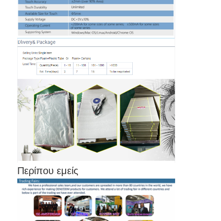
Εμφάνιση VR
Σχετικά με εμάς
Γύρος εργοστασίων
Ποιοτικός έλεγχος
επαφή
Νέα
Όλες οι περιπτώσεις
Blog
Περίπου εμείς
Μιλήστε τώρα.