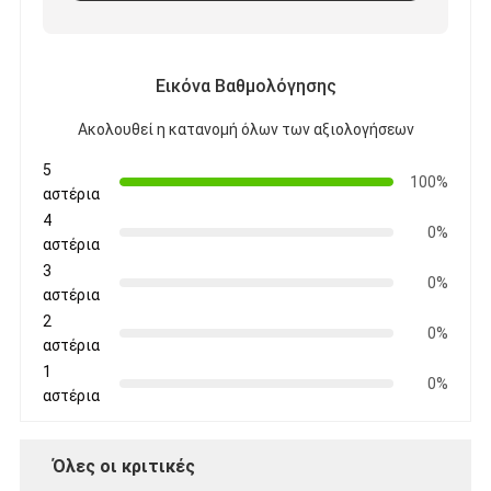
Ευφυής πίνακας
Διαλογικός πίνακας προβολέων
Εικόνα Βαθμολόγησης
Υπέρυθρο πλαίσιο αφής
Ακολουθεί η κατανομή όλων των αξιολογήσεων
Διαλογική στάση Whiteboard
5
100%
αστέρια
Visualizer κάμερα εγγράφων
4
0%
αστέρια
προβολέας
3
0%
αστέρια
Περίπτερο οθόνης αφής
2
0%
ψηφιακή σήμανση
αστέρια
1
0%
Ψηφιακή διαφημιστική οθόνη
αστέρια
φορητή έξυπνη οθόνη
Όλες οι κριτικές