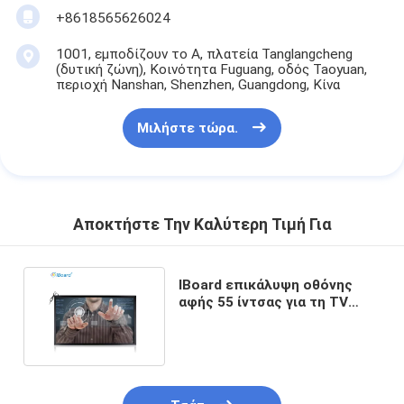
+8618565626024
1001, εμποδίζουν το Α, πλατεία Tanglangcheng
(δυτική ζώνη), Κοινότητα Fuguang, οδός Taoyuan,
περιοχή Nanshan, Shenzhen, Guangdong, Κίνα
Μιλήστε τώρα.
Αποκτήστε Την Καλύτερη Τιμή Για
IBoard επικάλυψη οθόνης
αφής 55 ίντσας για τη TV
οργάνων ελέγχου οθόνης