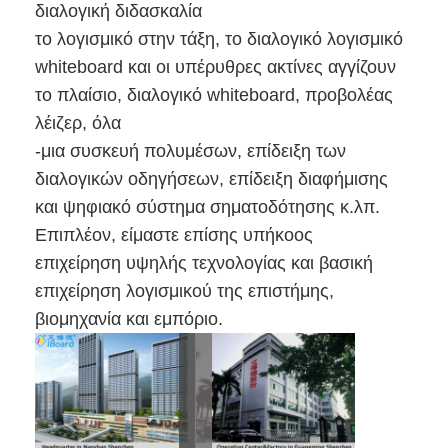
διαλογική διδασκαλία
Εμφάνιση VR
το λογισμικό στην τάξη, το διαλογικό λογισμικό
Σχετικά με εμάς
whiteboard και οι υπέρυθρες ακτίνες αγγίζουν
το πλαίσιο, διαλογικό whiteboard, προβολέας
Γύρος εργοστασίων
λέιζερ, όλα
-μια συσκευή πολυμέσων, επίδειξη των
Ποιοτικός έλεγχος
διαλογικών οδηγήσεων, επίδειξη διαφήμισης
επαφή
και ψηφιακό σύστημα σηματοδότησης κ.λπ.
Επιπλέον, είμαστε επίσης υπήκοος
Νέα
επιχείρηση υψηλής τεχνολογίας και βασική
Όλες οι περιπτώσεις
επιχείρηση λογισμικού της επιστήμης,
βιομηχανία και εμπόριο.
Blog
Μιλήστε τώρα.