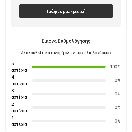
Ευφυής πίνακας
Γράψτε μια κριτική
Διαλογικός πίνακας προβολέων
Υπέρυθρο πλαίσιο αφής
Διαλογική στάση Whiteboard
Εικόνα Βαθμολόγησης
Ακολουθεί η κατανομή όλων των αξιολογήσεων
Visualizer κάμερα εγγράφων
5
προβολέας
100%
αστέρια
4
Περίπτερο οθόνης αφής
0%
αστέρια
3
ψηφιακή σήμανση
0%
αστέρια
2
Ψηφιακή διαφημιστική οθόνη
0%
αστέρια
1
φορητή έξυπνη οθόνη
0%
αστέρια