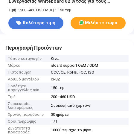
Συνεργασίας Whiteboard 82 ίντσας για τους
σπουδαστές
Τιμή：200~460 USD
MOQ：150 τεμ
Καλύτερη τιμή
Μιλήστε τώρα.
Περιγραφή Προϊόντων
Τόπος καταγωγής
Κίνα
Μάρκα
iBoard support OEM / ODM
Πιστοποίηση
CCC, CE, RoHs, FCC, ISO
Αριθμό μοντέλου
Ib-82
Ποσότητα
150 τεμ
παραγγελίας min
Τιμή
200~460 USD
Συσκευασία
Συσκευή από χαρτόνι
λεπτομέρειες
Χρόνος παράδοσης
30 ημέρες
Όροι πληρωμής
Τ/Τ
Δυνατότητα
10000 τεμάχια το μήνα
προσφοράς