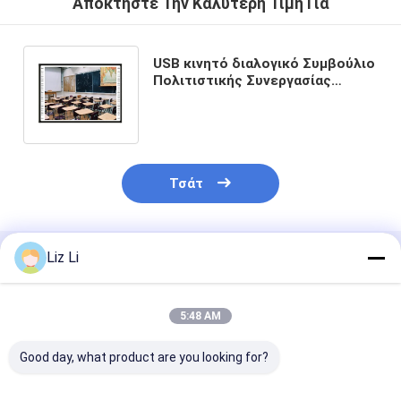
Αποκτήστε Την Καλύτερη Τιμή Για
USB κινητό διαλογικό Συμβούλιο
Πολιτιστικής Συνεργασίας
Whiteboard 82 ίντσας για τους
σπουδαστές
Τσάτ
Liz Li
Συνιστώμενα Προϊόντα
5:48 AM
Good day, what product are you looking for?