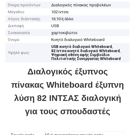
Όνομα προϊόντων
Διαλογικός πίνακας προβολέων
Μέγεθος
102 ίντσα
Λόγος διάστασης
16:10 ή άλλο
Διεπαφή
USB
Συσκευασία
χαρτοκιβώτιο
Όνομα
Κινητό διαλογικό Whiteboard
,
USB κινητό διαλογικό Whiteboard
,
82 ίντσα κινητό διαλογικό Whiteboard
Υψηλό φως:
Ψηφιακή οθόνη αφής Συμβούλιο
Πολιτιστικής Συνεργασίας Whiteboard
Διαλογικός έξυπνος
πίνακας Whiteboard έξυπνη
λύση 82 ΙΝΤΣΑΣ διαλογική
για τους σπουδαστές
Σημεία αφής
10 ή περισσότερα σημεία αφής