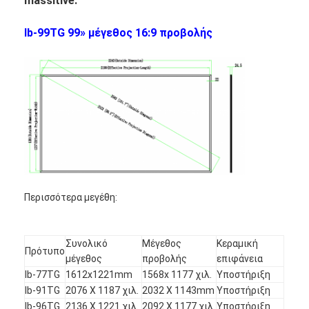
massitive.
Ευφυής πίνακας
Ib-99TG 99» μέγεθος 16:9 προβολής
Διαλογικός πίνακας προβολέων
Υπέρυθρο πλαίσιο αφής
Διαλογική στάση Whiteboard
Visualizer κάμερα εγγράφων
προβολέας
Περίπτερο οθόνης αφής
Περισσότερα μεγέθη:
ψηφιακή σήμανση
Συνολικό
Μέγεθος
Κεραμική
Ψηφιακή διαφημιστική οθόνη
Πρότυπο
μέγεθος
προβολής
επιφάνεια
Ib-77TG
1612x1221mm
1568x 1177 χιλ.
Υποστήριξη
φορητή έξυπνη οθόνη
Ib-91TG
2076 X 1187 χιλ.
2032 X 1143mm
Υποστήριξη
Ib-96TG
2136 X 1221 χιλ.
2092 X 1177 χιλ.
Υποστήριξη