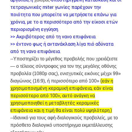
Εμφάνιση VR
τετραγωνικές miter γωνίες παρέχουν την
ποιότητα που μπορείτε να μετρήσετε επάνω για
Σχετικά με εμάς
χρόνια, με το α
περισσότερο από την είκοσι ετών
περιορισμένη εγγύηση.
Γύρος εργοστασίων
>> Ακριβότερος από τη νανο επιφάνεια.
>> έντονο φως ή αντανάκλαση λίγα πιό αδύνατα
Ποιοτικός έλεγχος
από τη νανο επιφάνεια.
επαφή
--Υποστηρίζει το μέγεθος προβολής που χρειάζεστε
— ο τέλειος σύντροφος για τον της μεγάλης οθόνης
Νέα
προβολέα (1080p σας), ενισχυτικές εικόνες μέχρι 99»
(εάν η
διαγώνιος (16:9), ή περισσότερο από 100»
Όλες οι περιπτώσεις
χρησιμοποιημένη κεραμική επιφάνεια, εάν είναι
περισσότερο από 100», αυτό ανάγκη να
Blog
χρησιμοποιηθεί η μεταβλητές κεραμικές
Μιλήστε τώρα.
επιφάνεια και η τιμή θα είναι πολύ υψηλότερη.)
--Ιδανικό για τους αφή-διαλογικούς προβολείς, με το
πρόσθετο διαλογικό υποστήριγμα εκμετάλλευσης