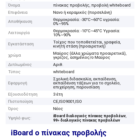
Όνομα
πίνακας προβολής, προβολή whiteboard
Επιφάνεια
Νανο ή κεραμικός (πορσελάνη)
Θερμοκρασία: -30°C~60°C υγρασία:
Αποθήκευση
0%~95%
Θερμοκρασία: -10°C~45°C Υγρασία:
Λειτουργία
10%~90%
Τοίχος που τοποθετείται, γραφεία,
Εγκατάσταση
κινητή στάση (προαιρετική)
Μαύρος (άλλα χρώματα προαιρετικά),
χρώμα
γκρίζος, ασημένιος/ο Μαύρος
Διπλωμένος
Αριθ.
Τύπος
whiteboard
Σχολική διδασκαλία, εκπαίδευση,
Εφαρμογή
εκπαίδευση τάξεων για το σχολείο,
επιχείρηση, παρουσίαση
Εξουσιοδότηση
3 έτη
Πιστοποίηση
CE,ISO9001,ISO
Όρος
Νέος
,
iBoard διαλογικός πίνακας προβολέων
Υψηλό φως:
99» διαλογικός πίνακας προβολέων
iBoard ο πίνακας προβολής