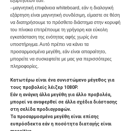
εξαρτήσεων εάν.
Iboard διαλογικό Whiteboard
--μαγνητική επιφάνεια whiteboard, εάν η διαλογική
εξάρτηση είναι μαγνητική συνδέσιμη, είμαστε σε θέση
στο διαλογικό whiteboard
να διατηρήσουμε το πρόσθετο διάστημα στην κορυφή
υπέρυθρο διαλογικό whiteboard
του πίνακα επιτρέπουμε τη γρήγορη και εύκολη
εγκατάσταση της ενότητας αφής χωρίς ένα
Διαλογική επίπεδη οθόνη
υποστήριγμα. Αυτό πρέπει να κάνει τα
προσαρμοσμένα μεγέθη, εάν είναι απαραίτητο,
Διαλογικό όργανο ελέγχου οθόνης αφής
μπορείτε να συσκεφτείτε με μας για περισσότερες
πληροφορίες.
έξυπνος πίνακας LCD
Κατωτέρω είναι ένα συνιστώμενο μέγεθος για
Διαλογικό Whiteboard οδηγήσεων
τους προβολείς λέιζερ 1080P.
Διαλογική οθόνη αφής Whiteboard
Εάν η ανάγκη άλλα μεγέθη για άλλο προβολέα,
μπορεί να αναφερθεί σε άλλα σχέδια διάστασης
όλοι σε ένα διαλογικό whiteboard
στη σελίδα προδιαγραφών.
Τα προσαρμοσμένα μεγέθη είναι επίσης
φορητό διαλογικό whiteboard
ευπρόσδεκτα εάν η ποσότητα διαταγής είναι