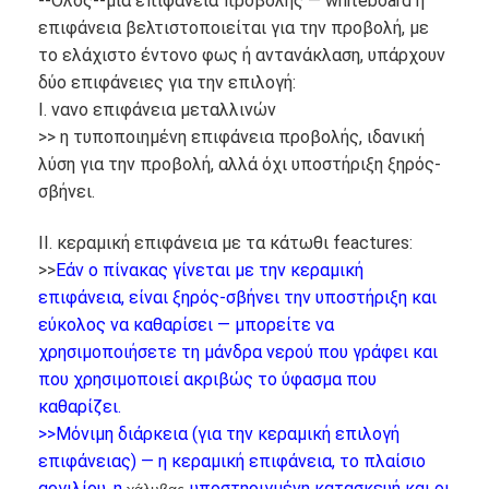
--Όλος--μια επιφάνεια προβολής — whiteboard η
επιφάνεια βελτιστοποιείται για την προβολή, με
το ελάχιστο έντονο φως ή αντανάκλαση, υπάρχουν
δύο επιφάνειες για την επιλογή:
Ι. νανο επιφάνεια μεταλλινών
>> η τυποποιημένη επιφάνεια προβολής, ιδανική
λύση για την προβολή, αλλά όχι υποστήριξη ξηρός-
σβήνει.
ΙΙ. κεραμική επιφάνεια με τα κάτωθι feactures:
>>
Εάν ο πίνακας γίνεται με την κεραμική
επιφάνεια, είναι ξηρός-σβήνει την υποστήριξη και
εύκολος να καθαρίσει — μπορείτε να
χρησιμοποιήσετε τη μάνδρα νερού που γράφει και
Αρχική Σελίδα
που χρησιμοποιεί ακριβώς το ύφασμα που
καθαρίζει.
Προϊόντα
>>Μόνιμη διάρκεια (για την κεραμική επιλογή
επιφάνειας) — η κεραμική επιφάνεια, το πλαίσιο
Βίντεο
αργιλίου, η
υποστηριγμένη κατασκευή και οι
χάλυβας-