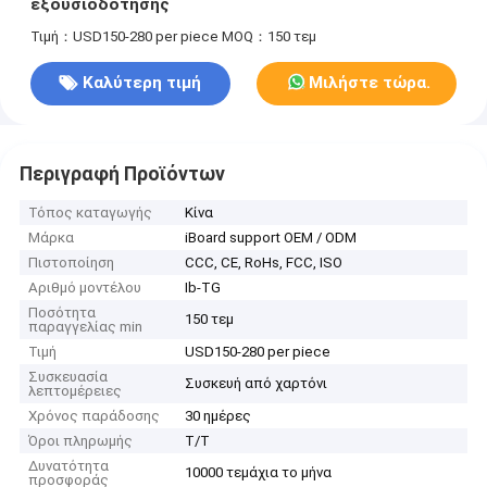
εξουσιοδότησης
Τιμή：USD150-280 per piece
MOQ：150 τεμ
Καλύτερη τιμή
Μιλήστε τώρα.
Περιγραφή Προϊόντων
Τόπος καταγωγής
Κίνα
Μάρκα
iBoard support OEM / ODM
Πιστοποίηση
CCC, CE, RoHs, FCC, ISO
Αριθμό μοντέλου
Ib-TG
Ποσότητα
150 τεμ
παραγγελίας min
Τιμή
USD150-280 per piece
Συσκευασία
Συσκευή από χαρτόνι
λεπτομέρειες
Χρόνος παράδοσης
30 ημέρες
Όροι πληρωμής
Τ/Τ
Δυνατότητα
10000 τεμάχια το μήνα
προσφοράς