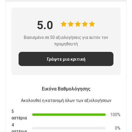
Εμφάνιση VR
Σχετικά με εμάς
5.0
Γύρος εργοστασίων
Βασισμένο σε 50 αξιολογήσεις για αυτόν τον
προμηθευτή
Ποιοτικός έλεγχος
επαφή
Γράψτε μια κριτική
Νέα
Όλες οι περιπτώσεις
Εικόνα Βαθμολόγησης
Blog
Ακολουθεί η κατανομή όλων των αξιολογήσεων
Μιλήστε τώρα.
5
100%
αστέρια
4
0%
αστέρια