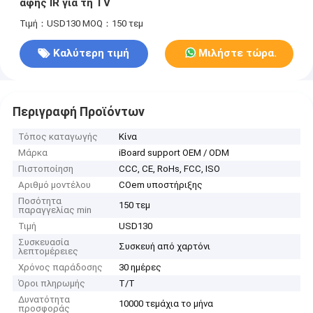
αφής IR για τη TV
Τιμή：USD130
MOQ：150 τεμ
Καλύτερη τιμή
Μιλήστε τώρα.
Περιγραφή Προϊόντων
Τόπος καταγωγής
Κίνα
Μάρκα
iBoard support OEM / ODM
Πιστοποίηση
CCC, CE, RoHs, FCC, ISO
Αριθμό μοντέλου
COem υποστήριξης
Ποσότητα
150 τεμ
παραγγελίας min
Τιμή
USD130
Συσκευασία
Συσκευή από χαρτόνι
λεπτομέρειες
Χρόνος παράδοσης
30 ημέρες
Όροι πληρωμής
Τ/Τ
Δυνατότητα
10000 τεμάχια το μήνα
προσφοράς