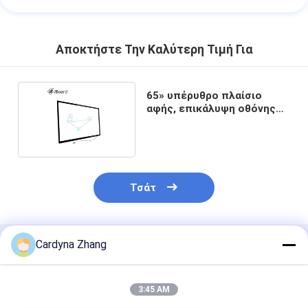
Αποκτήστε Την Καλύτερη Τιμή Για
65» υπέρυθρο πλαίσιο
αφής, επικάλυψη οθόνης
αφής IR για τη TV
Τσάτ
Cardyna Zhang
Συνιστώμενα Προϊόντα
3:45 AM