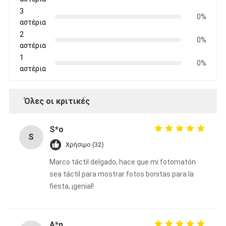
Iboard διαλογικό Whiteboard
3
0%
αστέρια
στο διαλογικό whiteboard
2
0%
αστέρια
υπέρυθρο διαλογικό whiteboard
1
0%
αστέρια
Διαλογική επίπεδη οθόνη
Διαλογικό όργανο ελέγχου οθόνης αφής
Όλες οι κριτικές
έξυπνος πίνακας LCD
S*o
S
Διαλογικό Whiteboard οδηγήσεων
Χρήσιμο (32)
Διαλογική οθόνη αφής Whiteboard
Marco táctil delgado, hace que mi fotomatón
sea táctil para mostrar fotos bonitas para la
όλοι σε ένα διαλογικό whiteboard
fiesta, ¡genial!
φορητό διαλογικό whiteboard
A*n