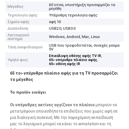
65 ίντσα, υποστήριξη προσαρμόζει τα
Μέγεθος
μεγέθη
Τεχνολογία αφής
Υπέρυθρη τεχνολογία αφής
Σημεία αφής
αφή 10
Διασύνδεση
USB2.0, USB3.0
Λειτουργικό
Windows, Android, Mac, Linux
σύστημα
USB που τροφοδοτείται, συνεχές ρεύμα
Τάση ανεφοδιασμού
5V
,
Επικάλυψη οθόνης αφής TV IR
Υψηλό φως:
,
65» υπέρυθρο πλαίσιο αφής
65» οθόνη αφής IR
65 το» υπέρυθρο πλαίσιο αφής για τη TV προσαρμόζει
το μέγεθος
Το προϊόν εισάγει
Οι υπέρυθρες ακτίνες αγγίζουν το πλαίσιο
μπορούν να
μετατρέψουν οποιεσδήποτε επιδείξεις που χωρίς αφή σε
μια
διαλογική συσκευή. Με την παρεχόμενη εκπαίδευσή
μας το λογισμικό μπορεί να κάνει το annatation και τη