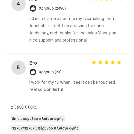
Ευφυής πίνακας
A
Χρήσιμο (2490)
Διαλογικός πίνακας προβολέων
50 inch frame attach to my tvs,making them
touchable, I feel it so amazing for such
Υπέρυθρο πλαίσιο αφής
technlogy, and thanks for the sales Mandy so
nice support and professional!
Διαλογική στάση Whiteboard
Visualizer κάμερα εγγράφων
E*o
E
προβολέας
Χρήσιμο (23)
Περίπτερο οθόνης αφής
I work for my tv, when I see it can be touched,
feel so wonderful.
ψηφιακή σήμανση
Ετικέττες:
Ψηφιακή διαφημιστική οθόνη
8ms υπέρυθρο πλαίσιο αφής
φορητή έξυπνη οθόνη
32767*32767 υπέρυθρο πλαίσιο αφής