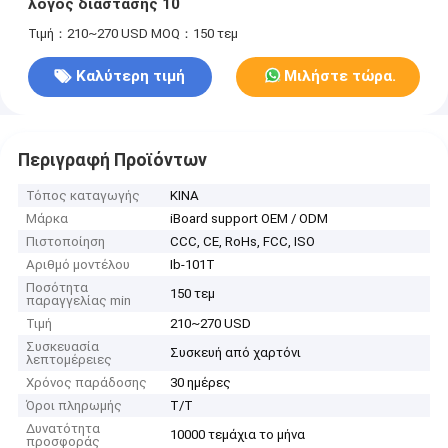
λόγος διάστασης 10
Τιμή：210~270 USD
MOQ：150 τεμ
Καλύτερη τιμή
Μιλήστε τώρα.
Περιγραφή Προϊόντων
Τόπος καταγωγής
ΚΙΝΑ
Μάρκα
iBoard support OEM / ODM
Πιστοποίηση
CCC, CE, RoHs, FCC, ISO
Αριθμό μοντέλου
Ib-101T
Ποσότητα
150 τεμ
παραγγελίας min
Τιμή
210~270 USD
Συσκευασία
Συσκευή από χαρτόνι
λεπτομέρειες
Χρόνος παράδοσης
30 ημέρες
Όροι πληρωμής
Τ/Τ
Δυνατότητα
10000 τεμάχια το μήνα
προσφοράς