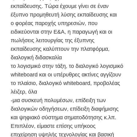
εκπαίδευσης. Τώρα έχουμε γίνει σε έναν
Εμφάνιση VR
έξυπνο προμηθευτή λύσης εκπαίδευσης και
Σχετικά με εμάς
ο φορέας παροχής υπηρεσιών, που
ειδικεύονται στην Ε&Α, η παραγωγή και οι
Γύρος εργοστασίων
πωλήσεις λειτουργίας της έξυπνης
Ποιοτικός έλεγχος
εκπαίδευσης καλύπτουν την πλατφόρμα,
διαλογική διδασκαλία
επαφή
το λογισμικό στην τάξη, το διαλογικό λογισμικό
Νέα
whiteboard και οι υπέρυθρες ακτίνες αγγίζουν
το πλαίσιο, διαλογικό whiteboard, προβολέας
Όλες οι περιπτώσεις
λέιζερ, όλα
-μια συσκευή πολυμέσων, επίδειξη των
Blog
διαλογικών οδηγήσεων, επίδειξη διαφήμισης
Μιλήστε τώρα.
και ψηφιακό σύστημα σηματοδότησης κ.λπ.
Επιπλέον, είμαστε επίσης υπήκοος
επιχείρηση υψηλής τεχνολογίας και βασική