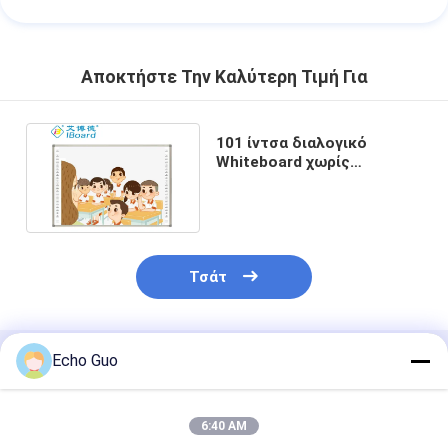
Αποκτήστε Την Καλύτερη Τιμή Για
101 ίντσα διαλογικό
Whiteboard χωρίς
προβολέα 16 λόγος
διάστασης 10
Τσάτ
Echo Guo
Συνιστώμενα Προϊόντα
6:40 AM