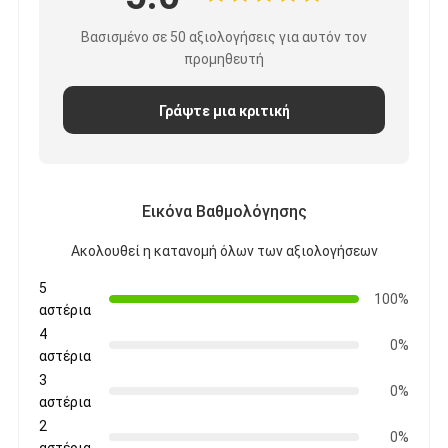
Ευφυής πίνακας
Βασισμένο σε 50 αξιολογήσεις για αυτόν τον
Διαλογικός πίνακας προβολέων
προμηθευτή
Υπέρυθρο πλαίσιο αφής
Γράψτε μια κριτική
Διαλογική στάση Whiteboard
Visualizer κάμερα εγγράφων
Εικόνα Βαθμολόγησης
προβολέας
Ακολουθεί η κατανομή όλων των αξιολογήσεων
Περίπτερο οθόνης αφής
5
100%
αστέρια
ψηφιακή σήμανση
4
0%
αστέρια
Ψηφιακή διαφημιστική οθόνη
3
0%
αστέρια
φορητή έξυπνη οθόνη
2
0%