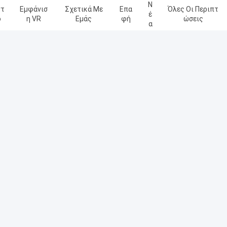
Ν
ντ
Εμφάνισ
Σχετικά Με
Επα
Όλες Οι Περιπτ
Έ
ο
Η VR
Εμάς
Φή
Ώσεις
Α