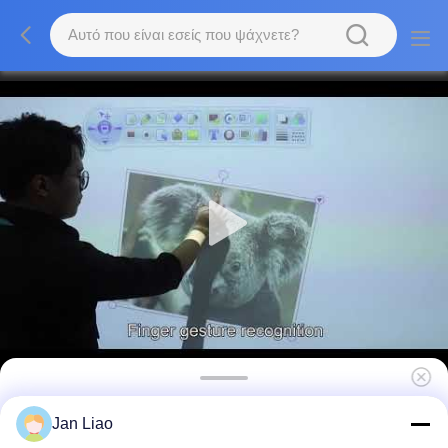
Όλα σε ένα διαδραστικό whiteboard
Jan Liao
υπέρυθρη οθόνη αφής έξυπνη σανίδα