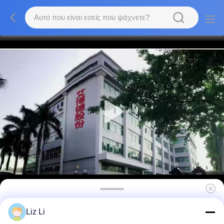
Οθόνη αφής Backlight 4K 86 ίντσας
Liz Li
διαλογικών οδηγήσεων επίπεδης οθόνης