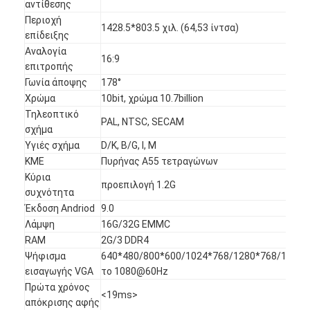
αντίθεσης
Περιοχή
1428.5*803.5 χιλ. (64,53 ίντσα)
επίδειξης
Αναλογία
16:9
επιτροπής
Γωνία άποψης
178°
Χρώμα
10bit, χρώμα 10.7billion
Τηλεοπτικό
PAL, NTSC, SECAM
σχήμα
Υγιές σχήμα
D/K, B/G, Ι, Μ
ΚΜΕ
Πυρήνας A55 τετραγώνων
Κύρια
προεπιλογή 1.2G
συχνότητα
Έκδοση Andriod
9.0
Λάμψη
16G/32G EMMC
Αρχική Σελίδα
RAM
2G/3 DDR4
Ψήφισμα
640*480/800*600/1024*768/1280*768/1280*
Προϊόντα
εισαγωγής VGA
το 1080@60Hz
Πρώτα χρόνος
Βίντεο
<19ms>
απόκρισης αφής