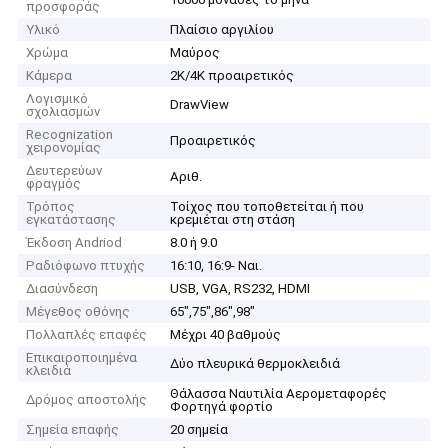
προσφοράς
Υλικό
Πλαίσιο αργιλίου
Χρώμα
Μαύρος
Κάμερα
2K/4K προαιρετικός
Λογισμικό
DrawView
σχολιασμών
Recognization
Προαιρετικός
χειρονομίας
Δευτερεύων
Αριθ.
φραγμός
Τρόπος
Τοίχος που τοποθετείται ή που
εγκατάστασης
κρεμιέται στη στάση
Έκδοση Andriod
8.0 ή 9.0
Ραδιόφωνο πτυχής
16:10, 16:9- Ναι.
Διασύνδεση
USB, VGA, RS232, HDMI
Μέγεθος οθόνης
65",75",86",98"
Πολλαπλές επαφές
Μέχρι 40 βαθμούς
Επικαιροποιημένα
Δύο πλευρικά θερμοκλειδιά
κλειδιά
Θάλασσα Ναυτιλία Αερομεταφορές
Δρόμος αποστολής
Φορτηγά φορτίο
Σημεία επαφής
20 σημεία