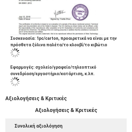
Συσκευασία: 1pc/carton, προαιρετικά να είναι με την
πρόσθετα ξύλινα παλέτα/το κλουβί/το κιβώτιο