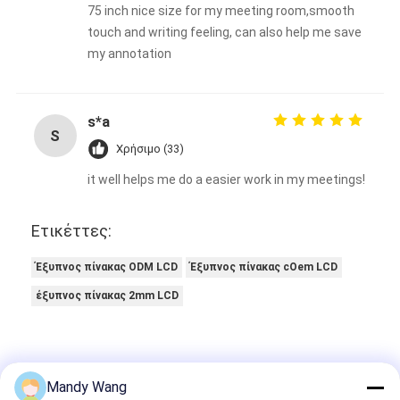
3
0%
αστέρια
2
0%
αστέρια
1
0%
αστέρια
Όλες οι κριτικές
Miguel A. Zapienz CNII
M
Χρήσιμο (48)
Sensitive touch, fast response
s*n
S
Χρήσιμο (45)
Mandy Wang
75 inch nice size for my meeting room,smooth