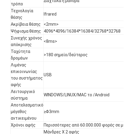
Δάχτυλα ή μάνδρα
Iboard διαλογικό Whiteboard
τρόπο
Τεχνολογία
Ifrared
στο διαλογικό whiteboard
θέσης
Ακρίβεια θέσης
<2mm>
υπέρυθρο διαλογικό whiteboard
Ψήφισμα θέσης
4096*4096/16384*16384/32768*32768
Συνεχής χρόνος
<8ms>
Διαλογική επίπεδη οθόνη
απόκρισης
Ταχύτητα
>180 σημείο/δεύτερος
Διαλογικό όργανο ελέγχου οθόνης αφής
δρομέων
Λιμένας
έξυπνος πίνακας LCD
επικοινωνίας
USB
του συστήματος
Διαλογικό Whiteboard οδηγήσεων
αφής
Λειτουργικό
WINDOWS/LINUX/MAC το /Android
Διαλογική οθόνη αφής Whiteboard
σύστημα
Αποτελεσματικό
όλοι σε ένα διαλογικό whiteboard
μέγεθος
≥Φ3mm
αντικειμένου
φορητό διαλογικό whiteboard
Χρόνοι αφής
Περισσότερες από 60.000.000 φορές σε μια θέ
Μάνδρες Χ 2 αφής