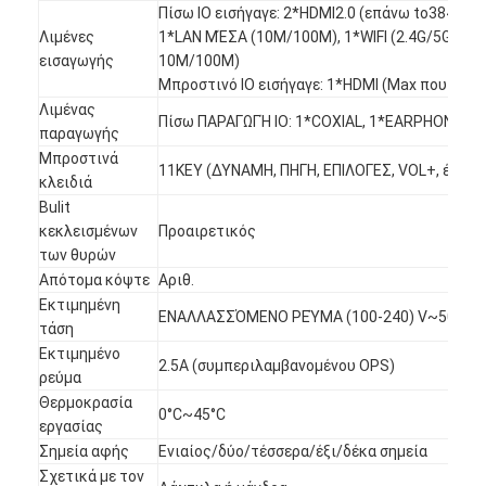
Πίσω IO εισήγαγε: 2*HDMI2.0 (επάνω to3840*2
Εμφάνιση VR
Λιμένες
1*LAN ΜΈΣΑ (10M/100M), 1*WIFI (2.4G/5G), 1*
εισαγωγής
10M/100M)
Σχετικά με εμάς
Μπροστινό IO εισήγαγε: 1*HDMI (Max που υπο
Λιμένας
Γύρος εργοστασίων
Πίσω ΠΑΡΑΓΩΓΉ IO: 1*COXIAL, 1*EARPHONE
παραγωγής
Μπροστινά
Ποιοτικός έλεγχος
11KEY (ΔΥΝΑΜΗ, ΠΗΓΗ, ΕΠΙΛΟΓΕΣ, VOL+, ένταση,
κλειδιά
Bulit
επαφή
κεκλεισμένων
Προαιρετικός
των θυρών
Νέα
Απότομα κόψτε
Αριθ.
Εκτιμημένη
Όλες οι περιπτώσεις
ΕΝΑΛΛΑΣΣΌΜΕΝΟ ΡΕΎΜΑ (100-240) V~50/60
τάση
Εκτιμημένο
Blog
2.5A (συμπεριλαμβανομένου OPS)
ρεύμα
Θερμοκρασία
Μιλήστε τώρα.
0°C~45°C
εργασίας
Σημεία αφής
Ενιαίος/δύο/τέσσερα/έξι/δέκα σημεία
Σχετικά με τον