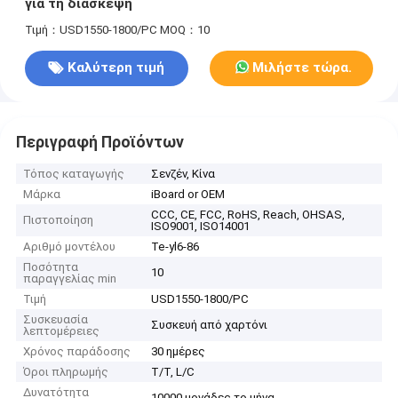
για τη διάσκεψη
Τιμή：USD1550-1800/PC
MOQ：10
Καλύτερη τιμή
Μιλήστε τώρα.
Περιγραφή Προϊόντων
Τόπος καταγωγής
Σενζέν, Κίνα
Μάρκα
iBoard or OEM
CCC, CE, FCC, RoHS, Reach, OHSAS,
Πιστοποίηση
ISO9001, ISO14001
Αριθμό μοντέλου
Te-yl6-86
Ποσότητα
10
παραγγελίας min
Τιμή
USD1550-1800/PC
Συσκευασία
Συσκευή από χαρτόνι
λεπτομέρειες
Χρόνος παράδοσης
30 ημέρες
Όροι πληρωμής
T/T, L/C
Δυνατότητα
10000 μονάδες το μήνα