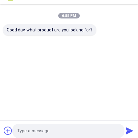
touch and writing feeling, can also help me save
my annotation
6:55 PM
Good day, what product are you looking for?
s*a
S
Χρήσιμο (33)
it well helps me do a easier work in my meetings!
Ετικέττες:
Έξυπνος πίνακας ODM LCD
Έξυπνος πίνακας cOem LCD
έξυπνος πίνακας 2mm LCD