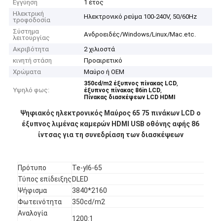
Εγγύηση
1 έτος
Ηλεκτρική
Ηλεκτρονικό ρεύμα 100-240V, 50/60Hz
τροφοδοσία
Σύστημα
Ανδροειδές/Windows/Linux/Mac.etc.
λειτουργίας
Ακριβότητα
2 χιλιοστά
κινητή στάση
Προαιρετικό
Χρώματα
Μαύρο ή OEM
,
350cd/m2 έξυπνος πίνακας LCD
Υψηλό φως:
,
έξυπνος πίνακας 86in LCD
Πίνακας διασκέψεων LCD HDMI
Ψηφιακός ηλεκτρονικός Μαύρος 65 75 πινάκων LCD ο
έξυπνος λιμένας καμερών HDMI USB οθόνης αφής 86
ίντσας για τη συνεδρίαση των διασκέψεων
Πρότυπο
Te-yl6-65
Τύπος επίδειξης
DLED
Ψήφισμα
3840*2160
Φωτεινότητα
350cd/m2
Αναλογία
1200:1