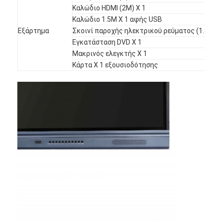
Ευφυής πίνακας
Καλώδιο HDMI (2M) Χ 1
Καλώδιο 1.5M X 1 αφής USB
Διαλογικός πίνακας προβολέων
Εξάρτημα
Σκοινί παροχής ηλεκτρικού ρεύματος (1.8M) Χ
Εγκατάσταση DVD Χ 1
Υπέρυθρο πλαίσιο αφής
Μακρινός ελεγκτής Χ 1
Κάρτα Χ 1 εξουσιοδότησης
Διαλογική στάση Whiteboard
Visualizer κάμερα εγγράφων
προβολέας
Περίπτερο οθόνης αφής
ψηφιακή σήμανση
Ψηφιακή διαφημιστική οθόνη
φορητή έξυπνη οθόνη