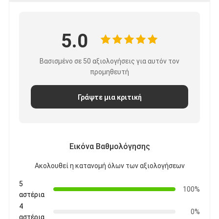
Εφαρμογές: σχολείο/γραφείο/τηλεοπτικό
συνεδρίαση/εργαστήριο/κατάρτιση, κ.λπ.
Αξιολογήσεις & Κριτικές
Αξιολογήσεις & Κριτικές
Συνολική αξιολόγηση