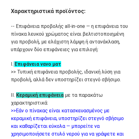
Iboard διαλογικό Whiteboard
Χαρακτηριστικά προϊόντος:
στο διαλογικό whiteboard
-- Επιφάνεια προβολής all-in-one — η επιφάνεια του
υπέρυθρο διαλογικό whiteboard
πίνακα λευκού χρώματος είναι βελτιστοποιημένη
για προβολή, με ελάχιστη λάμψη ή αντανάκλαση,
Διαλογική επίπεδη οθόνη
υπάρχουν δύο επιφάνειες για επιλογή:
Διαλογικό όργανο ελέγχου οθόνης αφής
I.
Επιφάνεια νανο ματ
>> Τυπική επιφάνεια προβολής, ιδανική λύση για
έξυπνος πίνακας LCD
προβολή, αλλά δεν υποστηρίζει στεγνό σβήσιμο.
Διαλογικό Whiteboard οδηγήσεων
II.
Κεραμική επιφάνεια
με τα παρακάτω
Διαλογική οθόνη αφής Whiteboard
χαρακτηριστικά:
>>Εάν ο πίνακας είναι κατασκευασμένος με
όλοι σε ένα διαλογικό whiteboard
κεραμική επιφάνεια, υποστηρίζει στεγνό σβήσιμο
και καθαρίζεται εύκολα — μπορείτε να
φορητό διαλογικό whiteboard
χρησιμοποιήσετε στυλό νερού για να γράψετε και