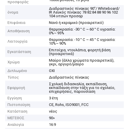
προσφοράς
Διαδραστικός πίνακας 90"/ Whiteboard/
όνομα
IR Λευκός πίνακας 78 82 84 88 90 96 102
104 ιντσών προσαρ
Επιφάνεια
Νανό ή κεραμικό (προαιρετικό)
Θερμοκρασία: -30 ° C ~ 60 ° C υγρασία:
Αποθήκευση
0%~ 95%
Θερμοκρασία: -10 ° C ~ 45 ° C υγρασία:
Λειτουργία
10%~ 90%
Επιτοίχια, ντουλάπια, φορητή βάση
Εγκατάσταση
(προαιρετικά)
Μαύρο (άλλα χρώματα προαιρετικά),
Χρώμα
γκρι, αργυρό/μαύρο
Διπλωμένο
ΟΧΙ
Τύπος
Διαδραστικός πίνακας
Σχολική διδασκαλία, εκπαίδευση,
Εφαρμογή
εκπαίδευση στην τάξη για το σχολείο,
επιχειρήσεις, παρουσίαση
Εγγύηση
3 έτη
Πιστοποίηση
CE, Rohs, ISO9001, FCC
Κατάσταση
νέος
ΜΕΓΕΘΟΣ
90»
Αναλογία
16:9