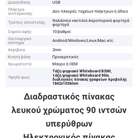
Διασύνδεση
USB
Πλήκτρα
Δύο πλευρές ταχείων πλήκτρων ή άδειο
συντόμευσης
Θαλάσσια ναυτιλία Αεροπορικά φορτηγά
Τρόπος αποστολής
φορτηγά
Σημεία αφής
10 βαθμοί
Λειτουργικό
Andriod/Windows/Linux/Mac.etc.
σύστημα
Ακρίβεια
2mm
Κινητή βάση
Προαιρετικός
Χρωματιστά
Μαύρο ή OEM
,
Τάξη ψηφιακό Whiteboard BSMI
,
τάξη ψηφιακό Whiteboard 90in
Υψηλό φως:
διαλογικός πίνακας γραφείων προβολής
1842x1036mm
Διαδραστικός πίνακας
λευκού χρώματος 90 ιντσών
υπερύθρων
Ηλεκτρονικός πίνακας