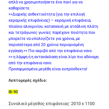
Ευφυής πίνακας
απλά να χρησιμοποιήσετε ένα πανί για να
καθαρίσετε.
Διαλογικός πίνακας προβολέων
>>Διαρκής ανθεκτικότητα (για την επιλογή
κεραμικής επιφάνειας) — κεραμική επιφάνεια,
Υπέρυθρο πλαίσιο αφής
πλαίσιο αλουμινίου, κατασκευή με ατσάλινη πλάτη
και τετράγωνες γωνίες παρέχουν ποιότητα που
Διαλογική στάση Whiteboard
μπορείτε να υπολογίζετε για
χρόνια, με
περισσότερα από 20 χρόνια περιορισμένη
Visualizer κάμερα εγγράφων
εγγύηση.
>> Πιο ακριβό από την επιφάνεια νανο.
προβολέας
>> η λάμψη ή η αντανάκλαση είναι λίγο πιο αδύναμη
από την επιφάνεια νανο.
Περίπτερο οθόνης αφής
Προσαρμοσμένα μεγέθη είναι ευπρόσδεκτα!
ψηφιακή σήμανση
Λεπτομερές σχέδιο:
Ψηφιακή διαφημιστική οθόνη
IB-90
φορητή έξυπνη οθόνη
Συνολικό μέγεθος επιφάνειας: 2010 x 1100