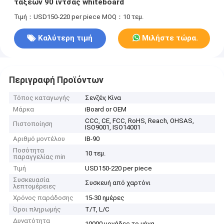
τάξεων 90 ίντσας whiteboard
Τιμή：USD150-220 per piece
MOQ：10 τεμ.
Καλύτερη τιμή
Μιλήστε τώρα.
Περιγραφή Προϊόντων
Τόπος καταγωγής
Σενζέν, Κίνα
Μάρκα
iBoard or OEM
CCC, CE, FCC, RoHS, Reach, OHSAS,
Πιστοποίηση
ISO9001, ISO14001
Αριθμό μοντέλου
ΙΒ-90
Ποσότητα
10 τεμ.
παραγγελίας min
Τιμή
USD150-220 per piece
Συσκευασία
Συσκευή από χαρτόνι
λεπτομέρειες
Χρόνος παράδοσης
15-30 ημέρες
Όροι πληρωμής
T/T, L/C
Δυνατότητα
10000 μονάδες το μήνα