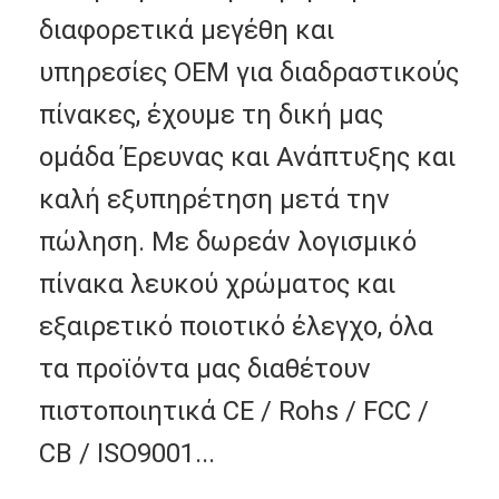
Εμφάνιση VR
διαφορετικά μεγέθη και
υπηρεσίες OEM για διαδραστικούς
Σχετικά με εμάς
πίνακες, έχουμε τη δική μας
Γύρος εργοστασίων
ομάδα Έρευνας και Ανάπτυξης και
Ποιοτικός έλεγχος
καλή εξυπηρέτηση μετά την
επαφή
πώληση. Με δωρεάν λογισμικό
Νέα
πίνακα λευκού χρώματος και
Όλες οι περιπτώσεις
εξαιρετικό ποιοτικό έλεγχο, όλα
τα προϊόντα μας διαθέτουν
Blog
πιστοποιητικά CE / Rohs / FCC /
Μιλήστε τώρα.
CB / ISO9001...