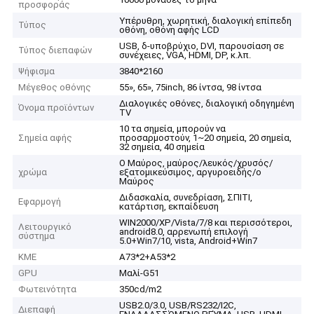
προσφοράς
Υπέρυθρη, χωρητική, διαλογική επίπεδη
Τύπος
οθόνη, οθόνη αφής LCD
USB, δ-υποβρύχιο, DVI, παρουσίαση σε
Τύπος διεπαφών
συνέχειες, VGA, HDMI, DP, κ.λπ.
Ψήφισμα
3840*2160
Μέγεθος οθόνης
55», 65», 75inch, 86 ίντσα, 98 ίντσα
Διαλογικές οθόνες, διαλογική οδηγημένη
Όνομα προϊόντων
TV
10 τα σημεία, μπορούν να
Σημεία αφής
προσαρμοστούν, 1~20 σημεία, 20 σημεία,
32 σημεία, 40 σημεία
Ο Μαύρος, μαύρος/λευκός/χρυσός/
χρώμα
εξατομικεύσιμος, αργυροειδής/ο
Μαύρος
Διδασκαλία, συνεδρίαση, ΣΠΙΤΙ,
Εφαρμογή
κατάρτιση, εκπαίδευση
WIN2000/XP/Vista/7/8 και περισσότεροι,
Λειτουργικό
android8.0, αρρενωπή επιλογή
σύστημα
5.0+Win7/10, vista, Android+Win7
ΚΜΕ
A73*2+A53*2
GPU
Μαλί-G51
Φωτεινότητα
350cd/m2
USB2.0/3.0, USB/RS232/I2C,
Διεπαφή