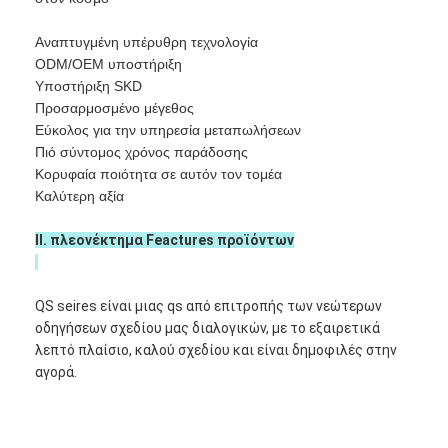
Iboard διαλογικό Whiteboard
Αναπτυγμένη υπέρυθρη τεχνολογία
στο διαλογικό whiteboard
ODM/OEM υποστήριξη
Υποστήριξη SKD
υπέρυθρο διαλογικό whiteboard
Προσαρμοσμένο μέγεθος
Εύκολος για την υπηρεσία μεταπωλήσεων
Διαλογική επίπεδη οθόνη
Πιό σύντομος χρόνος παράδοσης
Κορυφαία ποιότητα σε αυτόν τον τομέα
Διαλογικό όργανο ελέγχου οθόνης αφής
Καλύτερη αξία
έξυπνος πίνακας LCD
ΙΙ. πλεονέκτημα Feactures προϊόντων
Διαλογικό Whiteboard οδηγήσεων
QS seires είναι μιας qs από επιτροπής των νεώτερων
Διαλογική οθόνη αφής Whiteboard
οδηγήσεων σχεδίου μας διαλογικών, με το εξαιρετικά
λεπτό πλαίσιο, καλού σχεδίου και είναι δημοφιλές στην
όλοι σε ένα διαλογικό whiteboard
αγορά.
φορητό διαλογικό whiteboard