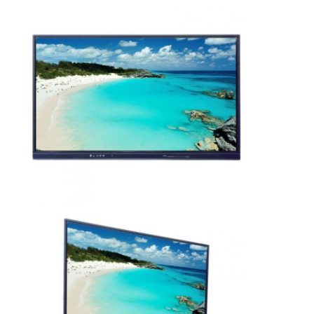
Ευφυής πίνακας
Διαλογικός πίνακας προβολέων
Υπέρυθρο πλαίσιο αφής
Διαλογική στάση Whiteboard
Visualizer κάμερα εγγράφων
προβολέας
Περίπτερο οθόνης αφής
ψηφιακή σήμανση
Ψηφιακή διαφημιστική οθόνη
φορητή έξυπνη οθόνη