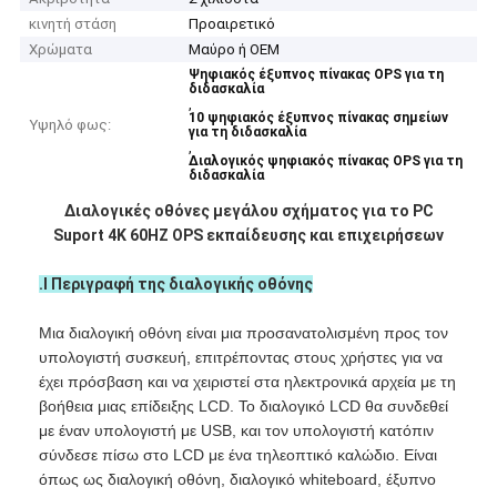
κινητή στάση
Προαιρετικό
Χρώματα
Μαύρο ή OEM
Ψηφιακός έξυπνος πίνακας OPS για τη
διδασκαλία
,
10 ψηφιακός έξυπνος πίνακας σημείων
Υψηλό φως:
για τη διδασκαλία
,
Διαλογικός ψηφιακός πίνακας OPS για τη
διδασκαλία
Διαλογικές οθόνες μεγάλου σχήματος για το PC
Suport 4K 60HZ OPS εκπαίδευσης και επιχειρήσεων
.Ⅰ Περιγραφή της διαλογικής οθόνης
Μια διαλογική οθόνη είναι μια προσανατολισμένη προς τον
υπολογιστή συσκευή, επιτρέποντας στους χρήστες για να
Αρχική Σελίδα
έχει πρόσβαση και να χειριστεί στα ηλεκτρονικά αρχεία με τη
βοήθεια μιας επίδειξης LCD. Το διαλογικό LCD θα συνδεθεί
Προϊόντα
με έναν υπολογιστή με USB, και τον υπολογιστή κατόπιν
σύνδεσε πίσω στο LCD με ένα τηλεοπτικό καλώδιο. Είναι
Βίντεο
όπως ως διαλογική οθόνη, διαλογικό whiteboard, έξυπνο