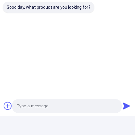
Αποκτήστε Την Καλύτερη Τιμή Για
Good day, what product are you looking for?
Ψηφιακός έξυπνος πίνακας
OPS για τη διδασκαλία 10
φωτεινότητα σημείων
350cd/M2 αφής
Τσάτ
Συνιστώμενα Προϊόντα