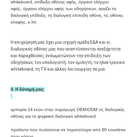
whiteboard, επίδειξη οθόνης αφής, όργανο ελέγχου
Εμφάνιση VR
αφής, όργανο ελέγχου αφής των οδηγήσεων, αγγίζει τη
διαλογική επίδειξη, τη διαλογική επίπεδη οθόνη, τις οθόνες
Σχετικά με εμάς
επαφής, κ.λπ.
Γύρος εργοστασίων
Η επιχείρησή μας έχει μια ισχυρή ομάδα Ε&Α και οι
Ποιοτικός έλεγχος
διαλογικές οθόνες μας που αναπτύσσονται ανεξάρτητα
και παραχθείσες, ενσωματώνουν την επίδειξη των
επαφή
οδηγήσεων, τον υπολογιστή, τον ομιλητή, το ηλεκτρονικό
whiteboard, τη TV και άλλες λειτουργίες σε μια.
Νέα
Όλες οι περιπτώσεις
ΙΙ. Η δύναμή μας:
Blog
εμπειρία 14 ετών στην παραγωγή OEM/ODM τις διαλογικές
Μιλήστε τώρα.
οθόνες και το ψηφιακό διαλογικό whiteboard
προϊόντα που πωλούνται σε περισσότερα από 80 countires
στον κόσμο