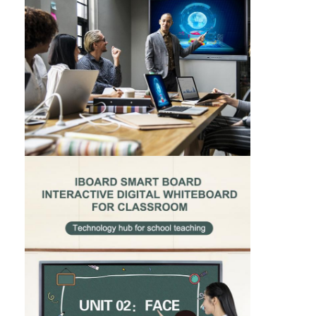
Αρρενωπή
λειτουργεί με 4k 60Hz)
προδιαγραφή
Ο διευθυντής αρχείων υποστηρίζεται
Η οθόνη που μοιράζεται την εφαρμογή υποστηρίζεται
Τοπικός και σε απευθείας σύνδεση φορέας μουσικής supportfor.
Οπίσθιο τμήμα: HDMI2.0*2, DP*1, VGA-IN*1, VGA Audio-input
YPBPR*1, AV-in*1, RS232 Series*1, USB3.0*1, USB2.0*1, RJ45
(5G) *1 (με την κεραία δύο), SD Card*1, αυλάκωση OPS (α
υποστήριξη 3840*2160/60Hz) *1, αφή USB Β Type*1
Λιμένες
Μέτωπο: USB*3 (υποστηρίξτε και το PC και αρρενωπός), 
εισαγωγής
(ανώτατη υποστήριξη 1920*1080/60Hz), αφή USB Β Type*
Λιμένες
HDMI-out*1 SPDIF*1, Earphone*1, AV-Out*1
παραγωγής