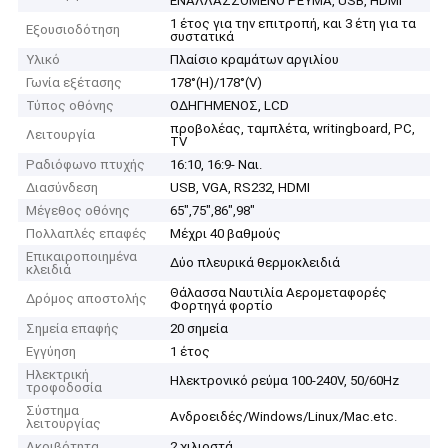
ΕΝΑΛΛΑΣΣΌΜΕΝΟ ΡΕΎΜΑ, USB, HDMI
1 έτος για την επιτροπή, και 3 έτη για τα
Εξουσιοδότηση
συστατικά
Υλικό
Πλαίσιο κραμάτων αργιλίου
Γωνία εξέτασης
178°(H)/178°(V)
Τύπος οθόνης
ΟΔΗΓΗΜΕΝΟΣ, LCD
προβολέας, ταμπλέτα, writingboard, PC,
Λειτουργία
TV
Ραδιόφωνο πτυχής
16:10, 16:9- Ναι.
Διασύνδεση
USB, VGA, RS232, HDMI
Μέγεθος οθόνης
65",75",86",98"
Πολλαπλές επαφές
Μέχρι 40 βαθμούς
Επικαιροποιημένα
Δύο πλευρικά θερμοκλειδιά
κλειδιά
Θάλασσα Ναυτιλία Αερομεταφορές
Δρόμος αποστολής
Φορτηγά φορτίο
Σημεία επαφής
20 σημεία
Εγγύηση
1 έτος
Ηλεκτρική
Ηλεκτρονικό ρεύμα 100-240V, 50/60Hz
τροφοδοσία
Σύστημα
Ανδροειδές/Windows/Linux/Mac.etc.
λειτουργίας
Ακριβότητα
2 χιλιοστά