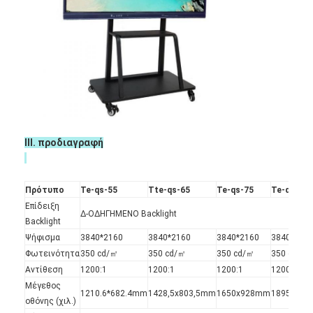
ΙΙΙ. προδιαγραφή
Πρότυπο
Te-qs-55
Tte-qs-65
Te-qs-75
Te-qs-86
Επίδειξη
Δ-ΟΔΗΓΗΜΕΝΟ Backlight
Backlight
Ψήφισμα
3840*2160
3840*2160
3840*2160
3840*216
Φωτεινότητα
350 cd/㎡
350 cd/㎡
350 cd/㎡
350 cd/㎡
Αντίθεση
1200:1
1200:1
1200:1
1200:1
Μέγεθος
1210.6*682.4mm
1428,5x803,5mm
1650x928mm
1895,04x
οθόνης (χιλ.)