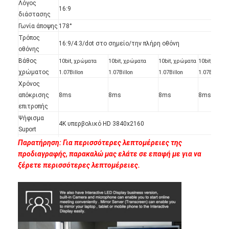
Λόγος
16:9
διάστασης
Γωνία άποψης
178°
Τρόπος
16:9/4:3/dot στο σημείο/την πλήρη οθόνη
οθόνης
Βάθος
10bit, χρώματα
10bit, χρώματα
10bit, χρώματα
10bit, χρώμ
χρώματος
1.07Billon
1.07Billon
1.07Billon
1.07Billon
Χρόνος
απόκρισης
8ms
8ms
8ms
8ms
επιτροπής
Ψήφισμα
4K υπερβολικό HD 3840x2160
Suport
Αρρενωπά 8,0
Παρατήρηση: Για περισσότερες λεπτομέρειες της
ΒΡΑΧΊΟΝΑΣ το Cortex-A73@1.5GHz 2 Χ
προδιαγραφής, παρακαλώ μας ελάτε σε επαφή με για να
ΒΡΑΧΊΟΝΑΣ το Cortex-A53@1.5GHz 2 Χ
ξέρετε περισσότερες λεπτομέρειες.
ΒΡΑΧΙΟΝΑΣ Μαλί-G51 450MHz
2.4 και 5.0GHz WiFi
Κριός: 4G
Αποθήκευση: 32G
Πλήρης υποστήριξη για το πλήρες relosution HD και 4K (με την αυλάκ