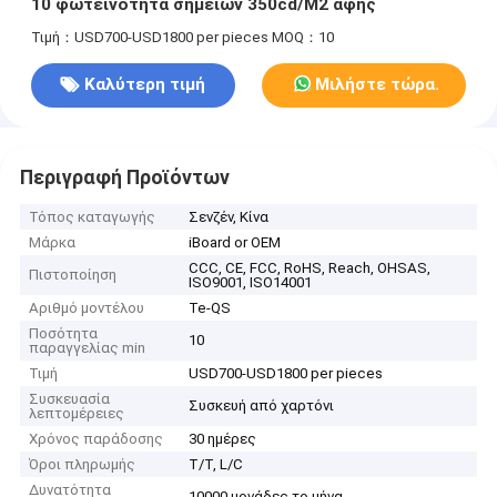
10 φωτεινότητα σημείων 350cd/M2 αφής
Τιμή：USD700-USD1800 per pieces
MOQ：10
Καλύτερη τιμή
Μιλήστε τώρα.
Περιγραφή Προϊόντων
Τόπος καταγωγής
Σενζέν, Κίνα
Μάρκα
iBoard or OEM
CCC, CE, FCC, RoHS, Reach, OHSAS,
Πιστοποίηση
ISO9001, ISO14001
Αριθμό μοντέλου
Te-QS
Ποσότητα
10
παραγγελίας min
Τιμή
USD700-USD1800 per pieces
Συσκευασία
Συσκευή από χαρτόνι
λεπτομέρειες
Χρόνος παράδοσης
30 ημέρες
Όροι πληρωμής
T/T, L/C
Δυνατότητα
10000 μονάδες το μήνα