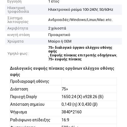
Εγγύηση
1 έτος
Ηλεκτρική
Ηλεκτρονικό ρεύμα 100-240V, 50/60Hz
τροφοδοσία
Σύστημα
Ανδροειδές/Windows/Linux/Mac.etc.
λειτουργίας
Ακριβότητα
2 χιλιοστά
κινητή στάση
Προαιρετικό
Χρώματα
Μαύρο ή OEM
75» διαλογικό όργανο ελέγχου οθόνης
αφής
Υψηλό φως:
,
,
Ευφυής πίνακας επιτροπής οδηγήσεων
75» ευφυής πίνακας
Διαλογικός ευφυής πίνακας οργάνων ελέγχου οθόνης
αφής
Προδιαγραφή οθόνης
Διάσταση
75»
Περιοχή Disply
1650.24 (Χ) x928.26 (Β)
Απόσταση σημείου
0,143 (η) Χ 0,430 (β)
Ψήφισμα
3840*2160
Ραδιόφωνο επίδειξης
16:9