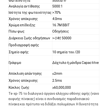
Φωτεινότητα
500cd/㎡
Αναλογία αντίθεσης
5000:1
Ισότητα της φωτεινότητας
>70%
Χρόνος απόκρισης
4.0ms
Χρώμα επίδειξης
16.7M BBIT
Πίσω φως
Οδηγήσεις
Διάρκεια ζωής οδηγήσεων
>小时 50000
Προδιαγραφή αφής
Σημείο αφής
10 σημεία του /20
Γράψιμο
Δάχτυλο ή μάνδρα Capactitve
Απόκλιση απάντησης
≤2mm
Αρχική Σελίδα
Χρόνος απόκρισης
2.5ms
Κύκλος ζωής
≥60,000,000
Προϊόντα
Te-xp-75 το διαλογικό όργανο ελέγχου οθόνης αφής (νανο
ευφυής πίνακας) είναι ο συνδυασμός παραδοσιακού
Βίντεο
πίνακα και πρότυπο να διδάξει πολυμέσων. Η δυνατότητα