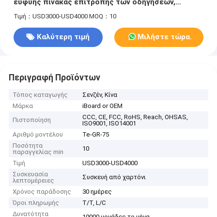
ευφυής πίνακας επιτροπής των οδηγήσεων,
έξυπνος πίνακας
Τιμή：USD3000-USD4000
MOQ：10
Καλύτερη τιμή
Μιλήστε τώρα.
Περιγραφή Προϊόντων
Τόπος καταγωγής
Σενζέν, Κίνα
Μάρκα
iBoard or OEM
CCC, CE, FCC, RoHS, Reach, OHSAS,
Πιστοποίηση
ISO9001, ISO14001
Αριθμό μοντέλου
Te-GR-75
Ποσότητα
10
παραγγελίας min
Τιμή
USD3000-USD4000
Συσκευασία
Συσκευή από χαρτόνι
λεπτομέρειες
Χρόνος παράδοσης
30 ημέρες
Όροι πληρωμής
T/T, L/C
Δυνατότητα
10000 μονάδες το μήνα