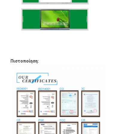
Ευφυής πίνακας
Διαλογικός πίνακας προβολέων
Υπέρυθρο πλαίσιο αφής
Διαλογική στάση Whiteboard
Visualizer κάμερα εγγράφων
Πιστοποίηση:
προβολέας
Περίπτερο οθόνης αφής
ψηφιακή σήμανση
Ψηφιακή διαφημιστική οθόνη
φορητή έξυπνη οθόνη