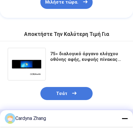
Μιλήστε τώρα.
Αποκτήστε Την Καλύτερη Τιμή Για
75» διαλογικό όργανο ελέγχου
οθόνης αφής, ευφυής πίνακας
επιτροπής των οδηγήσεων,
έξυπνος πίνακας
Τσάτ
Cardyna Zhang
Συνιστώμενα Προϊόντα