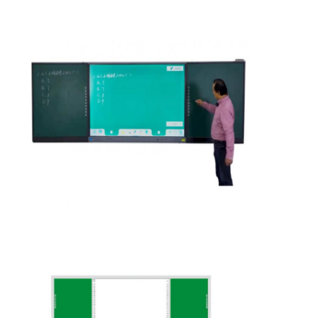
Iboard διαλογικό Whiteboard
στο διαλογικό whiteboard
υπέρυθρο διαλογικό whiteboard
Διαλογική επίπεδη οθόνη
Διαλογικό όργανο ελέγχου οθόνης αφής
έξυπνος πίνακας LCD
Διαλογικό Whiteboard οδηγήσεων
Διαλογική οθόνη αφής Whiteboard
όλοι σε ένα διαλογικό whiteboard
φορητό διαλογικό whiteboard