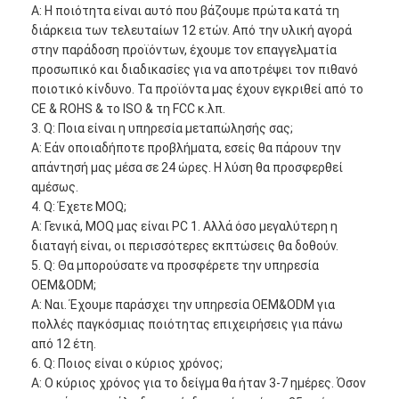
Α: Η ποιότητα είναι αυτό που βάζουμε πρώτα κατά τη
διάρκεια των τελευταίων 12 ετών. Από την υλική αγορά
στην παράδοση προϊόντων, έχουμε τον επαγγελματία
προσωπικό και διαδικασίες για να αποτρέψει τον πιθανό
ποιοτικό κίνδυνο. Τα προϊόντα μας έχουν εγκριθεί από το
CE & ROHS & το ISO & τη FCC κ.λπ.
3. Q: Ποια είναι η υπηρεσία μεταπώλησής σας;
Α: Εάν οποιαδήποτε προβλήματα, εσείς θα πάρουν την
απάντησή μας μέσα σε 24 ώρες. Η λύση θα προσφερθεί
αμέσως.
4. Q: Έχετε MOQ;
Α: Γενικά, MOQ μας είναι PC 1. Αλλά όσο μεγαλύτερη η
διαταγή είναι, οι περισσότερες εκπτώσεις θα δοθούν.
5. Q: Θα μπορούσατε να προσφέρετε την υπηρεσία
OEM&ODM;
Α: Ναι. Έχουμε παράσχει την υπηρεσία OEM&ODM για
πολλές παγκόσμιας ποιότητας επιχειρήσεις για πάνω
από 12 έτη.
6. Q: Ποιος είναι ο κύριος χρόνος;
Α: Ο κύριος χρόνος για το δείγμα θα ήταν 3-7 ημέρες. Όσον