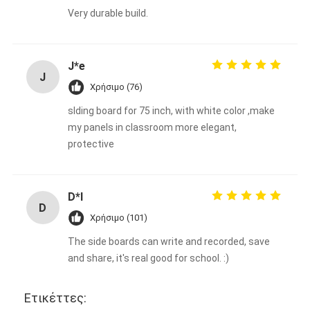
Very durable build.
J*e
J
Χρήσιμο (76)
slding board for 75 inch, with white color ,make
my panels in classroom more elegant,
protective
D*l
D
Χρήσιμο (101)
The side boards can write and recorded, save
and share, it's real good for school. :)
Ετικέττες: