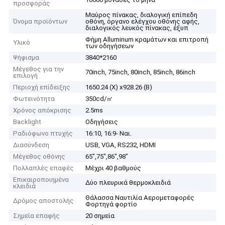
προσφοράς
Μαύρος πίνακας, διαλογική επίπεδη
Όνομα προϊόντων
οθόνη, όργανο ελέγχου οθόνης αφής,
διαλογικός λευκός πίνακας, έξυπ
Φήμη Alluminum κραμάτων και επιτροπή
Υλικό
των οδηγήσεων
Ψήφισμα
3840*2160
Μέγεθος για την
70inch, 75inch, 80inch, 85inch, 86inch
επιλογή
Περιοχή επίδειξης
1650.24 (Χ) x928.26 (Β)
Φωτεινότητα
350cd/㎡
Χρόνος απόκρισης
2.5ms
Backlight
Οδηγήσεις
Ραδιόφωνο πτυχής
16:10, 16:9- Ναι.
Διασύνδεση
USB, VGA, RS232, HDMI
Μέγεθος οθόνης
65",75",86",98"
Πολλαπλές επαφές
Μέχρι 40 βαθμούς
Επικαιροποιημένα
Δύο πλευρικά θερμοκλειδιά
κλειδιά
Θάλασσα Ναυτιλία Αερομεταφορές
Δρόμος αποστολής
Φορτηγά φορτίο
Σημεία επαφής
20 σημεία