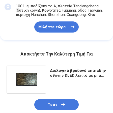
1001, εμποδίζουν το Α, πλατεία Tanglangcheng
(δυτική ζώνη), Κοινότητα Fuguang, οδός Taoyuan,
περιοχή Nanshan, Shenzhen, Guangdong, Κίνα
Μιλήστε τώρα.
Αποκτήστε Την Καλύτερη Τιμή Για
Διαλογικό βραδυνό επίπεδης
οθόνης DLED λεπτό με μηά
Gap αρρενωπά 8 OS
Τσάτ