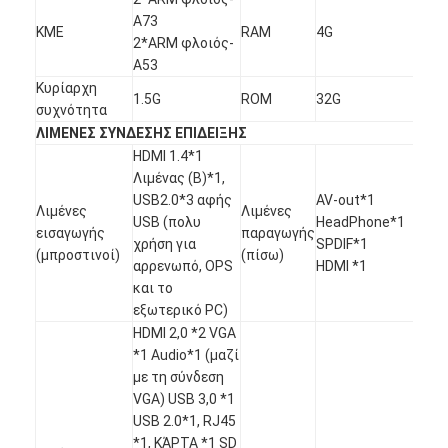
A73
ΚΜΕ
RAM
4G
2*ARM φλοιός-
A53
Κυρίαρχη
1.5G
ROM
32G
συχνότητα
ΛΙΜΕΝΕΣ ΣΥΝΔΕΣΗΣ ΕΠΙΔΕΙΞΗΣ
HDMI 1.4*1
Λιμένας (B)*1,
USB2.0*3 αφής
AV-out*1
Λιμένες
Λιμένες
USB (πολυ
HeadPhone*1
εισαγωγής
παραγωγής
χρήση για
SPDIF*1
(μπροστινοί)
(πίσω)
αρρενωπό, OPS
HDMI *1
και το
εξωτερικό PC)
HDMI 2,0 *2 VGA
*1 Audio*1 (μαζί
με τη σύνδεση
VGA) USB 3,0 *1
USB 2.0*1, RJ45
*1, ΚΆΡΤΑ *1 SD