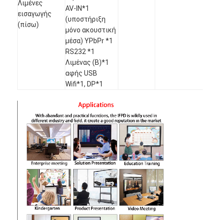
Λιμένες
AV-IN*1
εισαγωγής
(υποστήριξη
(πίσω)
μόνο ακουστική
μέσα) YPbPr *1
RS232 *1
Λιμένας (B)*1
αφής USB
Wifi*1, DP*1