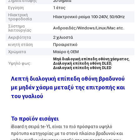
Σημεία επαφής
20 σημεία
Εγγύηση
1 έτος
Ηλεκτρική
Ηλεκτρονικό ρεύμα 100-240V, 50/60Hz
τροφοδοσία
Σύστημα
Ανδροειδές/Windows/Linux/Mac.etc.
λειτουργίας
Ακριβότητα
2 χιλιοστά
κινητή στάση
Προαιρετικό
Χρώματα
Μαύρο ή OEM
,
Μηά διαλογική επίπεδη οθόνη χάσματος
Υψηλό φως:
,
Διαλογική επίπεδη οθόνη DLED
Διαλογική επίπεδη οθόνη DLED
Λεπτή διαλογική επίπεδη οθόνη βραδυνού
με μηδέν χάσμα μεταξύ της επιτροπής και
του γυαλιού
Το προϊόν εισάγει
iBoard η σειρά te-YL είναι το πιό πρόσφατο υψηλό
πρότυπο κατηγορίας με το στενό πλαίσιο βραδυνού και