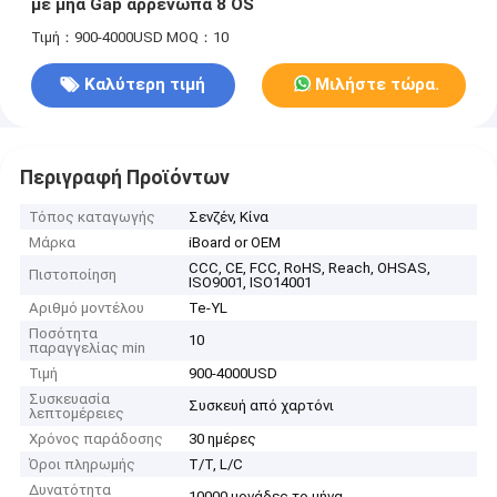
με μηά Gap αρρενωπά 8 OS
Τιμή：900-4000USD
MOQ：10
Καλύτερη τιμή
Μιλήστε τώρα.
Περιγραφή Προϊόντων
Τόπος καταγωγής
Σενζέν, Κίνα
Μάρκα
iBoard or OEM
CCC, CE, FCC, RoHS, Reach, OHSAS,
Πιστοποίηση
ISO9001, ISO14001
Αριθμό μοντέλου
Te-YL
Ποσότητα
10
παραγγελίας min
Τιμή
900-4000USD
Συσκευασία
Συσκευή από χαρτόνι
λεπτομέρειες
Χρόνος παράδοσης
30 ημέρες
Όροι πληρωμής
T/T, L/C
Δυνατότητα
10000 μονάδες το μήνα