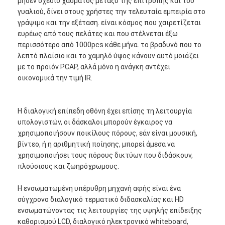
μηδέν σχέδιο χάσματος μεταξύ της επιτροπής και του
γυαλιού, δίνει στους χρήστες την τελευταία εμπειρία στο
γράψιμο και την εξέταση. είναι κόσμος που χαιρετίζεται
ευρέως από τους πελάτες και που στέλνεται έξω
περισσότερο από 1000pcs κάθε μήνα. το βραδυνό που το
λεπτό πλαίσιο και το χαμηλό ύψος κάνουν αυτό μοιάζει
με το προϊόν PCAP, αλλά μόνο η ανάγκη αντέχει
οικονομικά την τιμή IR.
Η διαλογική επίπεδη οθόνη έχει επίσης τη λειτουργία
υπολογιστών, οι δάσκαλοι μπορούν έγκαιρος να
χρησιμοποιήσουν ποικίλους πόρους, εάν είναι μουσική,
βίντεο, ή η αριθμητική ποίησης, μπορεί άμεσα να
χρησιμοποιήσει τους πόρους δικτύων που διδάσκουν,
πλούσιους και ζωηρόχρωμους.
Αρχική Σελίδα
Η ενσωματωμένη υπέρυθρη μηχανή αφής είναι ένα
Προϊόντα
σύγχρονο διαλογικό τερματικό διδασκαλίας και HD
ενσωματώνοντας τις λειτουργίες της υψηλής επίδειξης
Βίντεο
καθορισμού LCD, διαλογικό ηλεκτρονικό whiteboard,