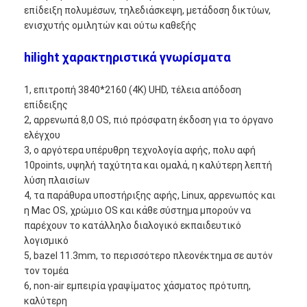
επίδειξη πολυμέσων, τηλεδιάσκεψη, μετάδοση δικτύων,
Εμφάνιση VR
ενισχυτής ομιλητών και ούτω καθεξής
Σχετικά με εμάς
hilight χαρακτηριστικά γνωρίσματα
Γύρος εργοστασίων
1, επιτροπή 3840*2160 (4K) UHD, τέλεια απόδοση
Ποιοτικός έλεγχος
επίδειξης
2, αρρενωπά 8,0 OS, πιό πρόσφατη έκδοση για το όργανο
επαφή
ελέγχου
3, ο αργότερα υπέρυθρη τεχνολογία αφής, πολυ αφή
Νέα
10points, υψηλή ταχύτητα και ομαλά, η καλύτερη λεπτή
λύση πλαισίων
Όλες οι περιπτώσεις
4, τα παράθυρα υποστήριξης αφής, Linux, αρρενωπός και
η Mac OS, χρώμιο OS και κάθε σύστημα μπορούν να
Blog
παρέχουν το κατάλληλο διαλογικό εκπαιδευτικό
λογισμικό
Μιλήστε τώρα.
5, bazel 11.3mm, το περισσότερο πλεονέκτημα σε αυτόν
τον τομέα
6, non-air εμπειρία γραψίματος χάσματος πρότυπη,
καλύτερη