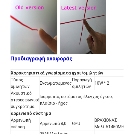
Ευφυής πίνακας
Διαλογικός πίνακας προβολέων
Υπέρυθρο πλαίσιο αφής
Διαλογική στάση Whiteboard
Visualizer κάμερα εγγράφων
Προδιαγραφή αναφοράς
προβολέας
Χαρακτηριστικά γνωρίσματα ήχου/ομιλητών
Τύπος
Παραγωγή
Περίπτερο οθόνης αφής
Ενσωματωμένος
10W * 2
ομιλητών
ομιλητών
Ακουστικό
ψηφιακή σήμανση
Ισορροπία, αυτόματος έλεγχος όγκου,
στερεοφωνικό
πλαίσιο - ήχος
συγκρότημα
Ψηφιακή διαφημιστική οθόνη
αρρενωπό σύστημα
Αρρενωπή
ΒΡΑΧΙΟΝΑΣ
φορητή έξυπνη οθόνη
Αρρενωπά 8,0
GPU
έκδοση
Μαλί-51450MHz
2*ARM φλοιός-