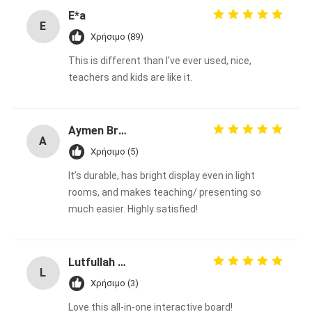
E*a
E
Χρήσιμο (89)
This is different than I've ever used, nice,
teachers and kids are like it.
Aymen Brahem
A
Χρήσιμο (5)
It’s durable, has bright display even in light
rooms, and makes teaching/ presenting so
much easier. Highly satisfied!
Lutfullah Zafary
L
Χρήσιμο (3)
Love this all-in-one interactive board!