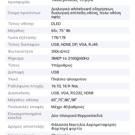
προσφοράς
Διαλογικό whiteboard οδηγήσεων,
Όνομα προϊόντων
διαλογική επίπεδη οθόνη, πολυ οθόνη
αφής
Τύπος οθόνης
DLED
Μέγεθος
65», 75 ' 86
Γωνία εξέτασης
178/178
Τύπος διεπαφών
USB, HDMI, DP, VGA, RJ45
Φωτεινότητα
350cd/m2
Ψήφισμα
3840* το 2160@60Hz
Τύπος
Υπέρυθρος
Διεπαφή
USB
Υλικό
Πλαίσιο αλουμινίου
Ραδιόφωνο πτυχής
16:10, 16:9- Ναι.
Διασύνδεση
USB, VGA, RS232, HDMI
Μέγεθος οθόνης
65",75",86",98"
Πολλαπλές επαφές
Μέχρι 40 βαθμούς
Επικαιροποιημένα
Δύο πλευρικά θερμοκλειδιά
κλειδιά
Θάλασσα Ναυτιλία Αερομεταφορές
Δρόμος αποστολής
Φορτηγά φορτίο