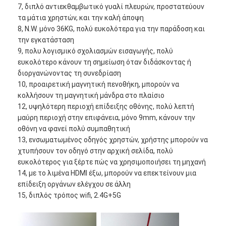
Iboard διαλογικό Whiteboard
7, διπλό αντιεκθαμβωτικό γυαλί πλευρών, προστατεύουν
τα μάτια χρηστών, και την καλή άποψη
στο διαλογικό whiteboard
8, N.W. μόνο 36KG, πολύ ευκολότερα για την παράδοση και
την εγκατάσταση
υπέρυθρο διαλογικό whiteboard
9, πολυ λογισμικό σχολιασμών εισαγωγής, πολύ
ευκολότερο κάνουν τη σημείωση όταν διδάσκοντας ή
Διαλογική επίπεδη οθόνη
διοργανώνοντας τη συνεδρίαση
10, προαιρετική μαγνητική πενοθήκη, μπορούν να
Διαλογικό όργανο ελέγχου οθόνης αφής
κολλήσουν τη μαγνητική μάνδρα στο πλαίσιο
12, υψηλότερη περιοχή επίδειξης οθόνης, πολύ λεπτή
έξυπνος πίνακας LCD
μαύρη περιοχή στην επιφάνεια, μόνο 9mm, κάνουν την
οθόνη να φανεί πολύ συμπαθητική
Διαλογικό Whiteboard οδηγήσεων
13, ενσωματωμένος οδηγός χρηστών, χρήστης μπορούν να
χτυπήσουν τον οδηγό στην αρχική σελίδα, πολύ
Διαλογική οθόνη αφής Whiteboard
ευκολότερος για ξέρτε πώς να χρησιμοποιήσει τη μηχανή
14, με το λιμένα HDMI έξω, μπορούν να επεκτείνουν μια
επίδειξη οργάνων ελέγχου σε άλλη
όλοι σε ένα διαλογικό whiteboard
15, διπλός τρόπος wifi, 2.4G+5G
φορητό διαλογικό whiteboard