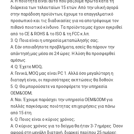
Α: Η ποιότητα είναι αυτό που βάζουμε πρώτα κατά τη
διάρκεια των τελευταίων 15 ετών. Από την υλική αγορά
στην παράδοση προϊόντων, έχουμε το επαγγελματικό
προσωπικό και τις διαδικασίες για να αποτρέψουμε τον
πιθανό ποιοτικό κίνδυνο. Τα προϊόντα μας έχουν εγκριθεί
από το CE & ROHS & το ISO & τη FCC κ.λπ.
3. Q: Ποια είναι η υπηρεσία μεταπώλησής σας;
Α: Εάν οποιαδήποτε προβλήματα, εσείς θα πάρουν την
απάντησή μας μέσα σε 24 ώρες. Η λύση θα προσφερθεί
αμέσως.
4. Q: Έχετε MOQ;
Α: Γενικά, MOQ μας είναι PC 1. Αλλά όσο μεγαλύτερη η
διαταγή είναι, οι περισσότερες εκπτώσεις θα δοθούν.
5. Q: Θα μπορούσατε να προσφέρετε την υπηρεσία
OEM&ODM;
Α: Ναι. Έχουμε παράσχει την υπηρεσία OEM&ODM για
πολλές παγκόσμιας ποιότητας επιχειρήσεις για πάνω
από 15 έτη.
6. Q: Ποιος είναι ο κύριος χρόνος;
Α: Ο κύριος χρόνος για το δείγμα θα ήταν 3-7 ημέρες. Όσον
αφορά στη μεγάλη διαταγή, διαρκεί περίπου 25 ημέρες.