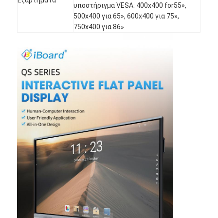
Ευφυής πίνακας
υποστήριγμα VESA: 400x400 for55»,
500x400 για 65», 600x400 για 75»,
Διαλογικός πίνακας προβολέων
750x400 για 86»
Υπέρυθρο πλαίσιο αφής
Διαλογική στάση Whiteboard
Visualizer κάμερα εγγράφων
προβολέας
Περίπτερο οθόνης αφής
ψηφιακή σήμανση
Ψηφιακή διαφημιστική οθόνη
φορητή έξυπνη οθόνη