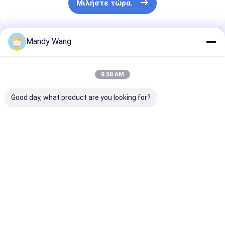
Μιλήστε τώρα.
Mandy Wang
Αποκτήστε Την Καλύτερη Τιμή Για
8:58 AM
65» πολυ αφής οθόνης οργάνων
Good day, what product are you looking for?
ελέγχου διαλογικό πλαίσιο
αλουμινίου Whiteboard μαύρο για
τη διάσκεψη
Τσάτ
Συνιστώμενα Προϊόντα