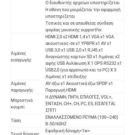
Ο διευθυντής αρχείων υποστηρίζεται
Εμφάνιση VR
Η οθόνη που μοιράζεται την εφαρμογή
υποστηρίζεται
Σχετικά με εμάς
Τοπικός και σε απευθείας σύνδεση
φορέας μουσικής supportfor.
Γύρος εργοστασίων
HDMI 2,0 x2 HDMI 1,4 x1 VGA x1 VGA
ακουστικός-σε x1 YPBPR x1 AV x1
Ποιοτικός έλεγχος
USB 3,0 x1 USB 2,0 x1 RJ45 x1
Λιμένες
Αναγνώστης καρτών SD x1 Λιμένας x2
επαφή
εισαγωγής
αφής USB Αυλάκωση Χ 1 OPS RS232 x1
USB2,0 (για αρρενωπό και το PC) Χ 3
Νέα
Λιμένας x1 επίδειξης
Λιμένες
AV-έξω x1 Ακουστικά έξω SPDIF x1
Όλες οι περιπτώσεις
παραγωγής
Παραγωγή HDMI
Η ΔΥΝΑΜΗ, ΠΗΓΗ, ΕΠΙΛΟΓΕΣ, VOL+,
Blog
Μπροστινό
ΈΝΤΑΣΗ, CH+, CH, PC, ES, ΕΙΣΆΓΕΤΑΙ,
κουμπί
ΣΠΊΤΙ
Μιλήστε τώρα.
ΕΝΑΛΛΑΣΣΌΜΕΝΟ ΡΕΎΜΑ (100~240)
Τάση
Β-50/60HZ
Εφεδρική δύναμη<1w>
Σειρά δύναμης