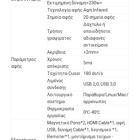
Εκτιμημένη δύναμη<230w>
Iboard διαλογικό Whiteboard
Τεχνολογία αφής
Αφή Infared
Σημεία αφής
20 σημεία αφής
στο διαλογικό whiteboard
Δάχτυλο ή
Τρόπος
οποιοδήποτε
υπέρυθρο διαλογικό whiteboard
γραψίματος
αδιαφανές
αντικείμενο
Διαλογική επίπεδη οθόνη
Ακρίβεια
<2mm>
Διαλογικό όργανο ελέγχου οθόνης αφής
Παράμετρος
Χρόνος
5ms
αφής
απόκρισης
έξυπνος πίνακας LCD
Ταχύτητα Cusor
180 dot/s
Λιμένας
USB 2,0, USB 3,0
Διαλογικό Whiteboard οδηγήσεων
σύνδεσης
Λειτουργικό
Παράθυρα/Linux/Mac/
Διαλογική οθόνη αφής Whiteboard
σύστημα
αρρενωπός
Θερμοκρασία
0℃-40℃
όλοι σε ένα διαλογικό whiteboard
εργασίας
Μαγνητικό Pens*2, HDMI Cable*1, αφή
φορητό διαλογικό whiteboard
USB, δύναμη Cable*1, λογισμικό *1,
Remoter*1, μοντάρισμα τοίχων -
Εξαρτήματα