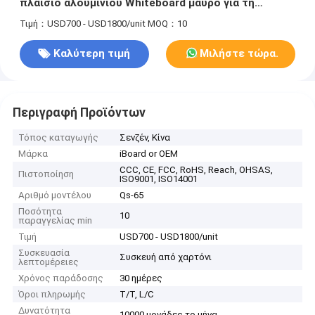
πλαίσιο αλουμινίου Whiteboard μαύρο για τη
διάσκεψη
Τιμή：USD700 - USD1800/unit
MOQ：10
Καλύτερη τιμή
Μιλήστε τώρα.
Περιγραφή Προϊόντων
Τόπος καταγωγής
Σενζέν, Κίνα
Μάρκα
iBoard or OEM
CCC, CE, FCC, RoHS, Reach, OHSAS,
Πιστοποίηση
ISO9001, ISO14001
Αριθμό μοντέλου
Qs-65
Ποσότητα
10
παραγγελίας min
Τιμή
USD700 - USD1800/unit
Συσκευασία
Συσκευή από χαρτόνι
λεπτομέρειες
Χρόνος παράδοσης
30 ημέρες
Όροι πληρωμής
T/T, L/C
Δυνατότητα
10000 μονάδες το μήνα