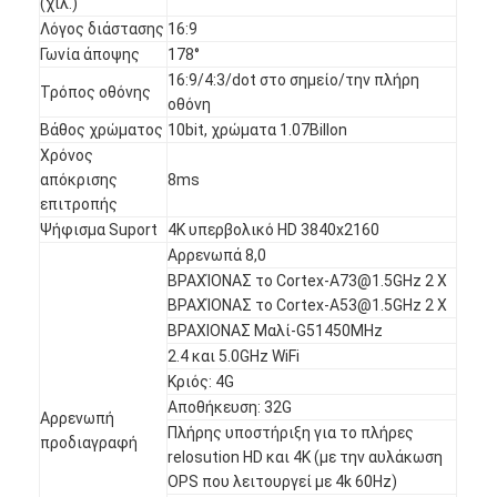
(χιλ.)
Λόγος διάστασης
16:9
Γωνία άποψης
178°
16:9/4:3/dot στο σημείο/την πλήρη
Τρόπος οθόνης
οθόνη
Βάθος χρώματος
10bit, χρώματα 1.07Billon
Χρόνος
απόκρισης
8ms
επιτροπής
Ψήφισμα Suport
4K υπερβολικό HD 3840x2160
Αρρενωπά 8,0
ΒΡΑΧΊΟΝΑΣ το Cortex-A73@1.5GHz 2 Χ
ΒΡΑΧΊΟΝΑΣ το Cortex-A53@1.5GHz 2 Χ
ΒΡΑΧΙΟΝΑΣ Μαλί-G51450MHz
2.4 και 5.0GHz WiFi
Αρχική Σελίδα
Κριός: 4G
Αποθήκευση: 32G
Αρρενωπή
Προϊόντα
Πλήρης υποστήριξη για το πλήρες
προδιαγραφή
relosution HD και 4K (με την αυλάκωση
Βίντεο
OPS που λειτουργεί με 4k 60Hz)