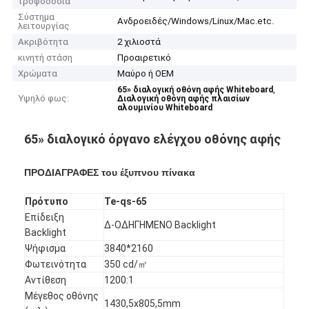
τροφοδοσία
Σύστημα
Ανδροειδές/Windows/Linux/Mac.etc.
λειτουργίας
Ακριβότητα
2 χιλιοστά
κινητή στάση
Προαιρετικό
Χρώματα
Μαύρο ή OEM
,
65» διαλογική οθόνη αφής Whiteboard
Υψηλό φως:
Διαλογική οθόνη αφής πλαισίων
αλουμινίου Whiteboard
65» διαλογικό όργανο ελέγχου οθόνης αφής
ΠΡΟΔΙΑΓΡΑΦΕΣ του έξυπνου πίνακα
Πρότυπο
Te-qs-65
Επίδειξη
Δ-ΟΔΗΓΗΜΕΝΟ Backlight
Backlight
Ψήφισμα
3840*2160
Φωτεινότητα
350 cd/㎡
Αντίθεση
1200:1
Μέγεθος οθόνης
1430,5x805,5mm