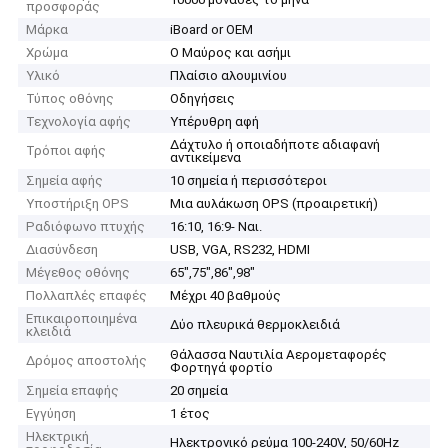
προσφοράς
Μάρκα
iBoard or OEM
Χρώμα
Ο Μαύρος και ασήμι
Υλικό
Πλαίσιο αλουμινίου
Τύπος οθόνης
Οδηγήσεις
Τεχνολογία αφής
Υπέρυθρη αφή
Δάχτυλο ή οποιαδήποτε αδιαφανή
Τρόποι αφής
αντικείμενα
Σημεία αφής
10 σημεία ή περισσότεροι
Υποστήριξη OPS
Μια αυλάκωση OPS (προαιρετική)
Ραδιόφωνο πτυχής
16:10, 16:9- Ναι.
Διασύνδεση
USB, VGA, RS232, HDMI
Μέγεθος οθόνης
65",75",86",98"
Πολλαπλές επαφές
Μέχρι 40 βαθμούς
Επικαιροποιημένα
Δύο πλευρικά θερμοκλειδιά
κλειδιά
Θάλασσα Ναυτιλία Αερομεταφορές
Δρόμος αποστολής
Φορτηγά φορτίο
Σημεία επαφής
20 σημεία
Εγγύηση
1 έτος
Ηλεκτρική
Ηλεκτρονικό ρεύμα 100-240V, 50/60Hz