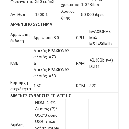
Φωτεινότητα
350 cd/m3
χρώματος
1.07Billon
Εμφάνιση VR
Χρόνος
Αντίθεση
1200:1
50.000 ώρες
ζωής
Σχετικά με εμάς
ΑΡΡΕΝΩΠΟ ΣΥΣΤΗΜΑ
Γύρος εργοστασίων
ΒΡΑΧΙΟΝΑΣ
Αρρενωπή
Αρρενωπά 8,0
GPU
Μαλί-
έκδοση
Ποιοτικός έλεγχος
M51450MHz
Διπλός ΒΡΑΧΙΟΝΑΣ
επαφή
φλοιός-A73
4G, (8Gbit×4)
ΚΜΕ
&
RAM
DDR4
Νέα
Διπλός ΒΡΑΧΙΟΝΑΣ
φλοιός-A53
Όλες οι περιπτώσεις
Κυρίαρχη
1.5G
ROM
32G
συχνότητα
Blog
ΛΙΜΕΝΕΣ ΣΥΝΔΕΣΗΣ ΕΠΙΔΕΙΞΗΣ
HDMI 1.4*1
Μιλήστε τώρα.
Λιμένας (B)*1,
USB*3 αφής
USB (πολυ
Λιμένες
χρήση και για