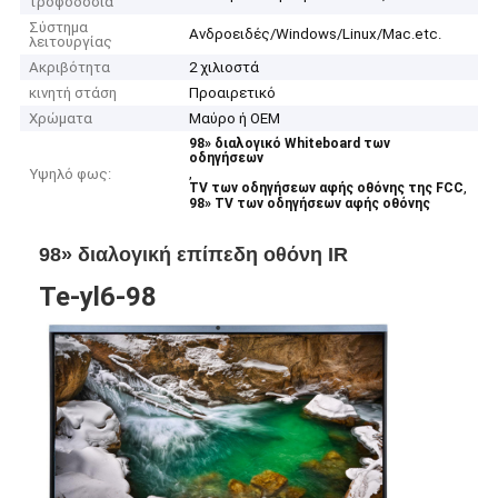
τροφοδοσία
Σύστημα
Ανδροειδές/Windows/Linux/Mac.etc.
λειτουργίας
Ακριβότητα
2 χιλιοστά
κινητή στάση
Προαιρετικό
Χρώματα
Μαύρο ή OEM
98» διαλογικό Whiteboard των
οδηγήσεων
,
Υψηλό φως:
,
TV των οδηγήσεων αφής οθόνης της FCC
98» TV των οδηγήσεων αφής οθόνης
98» διαλογική επίπεδη οθόνη IR
Te-yl6-98