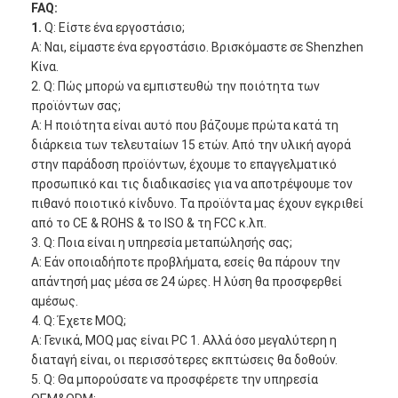
FAQ:
1.
Q: Είστε ένα εργοστάσιο;
Α: Ναι, είμαστε ένα εργοστάσιο. Βρισκόμαστε σε Shenzhen
Κίνα.
2. Q: Πώς μπορώ να εμπιστευθώ την ποιότητα των
προϊόντων σας;
Α: Η ποιότητα είναι αυτό που βάζουμε πρώτα κατά τη
διάρκεια των τελευταίων 15 ετών. Από την υλική αγορά
στην παράδοση προϊόντων, έχουμε το επαγγελματικό
προσωπικό και τις διαδικασίες για να αποτρέψουμε τον
πιθανό ποιοτικό κίνδυνο. Τα προϊόντα μας έχουν εγκριθεί
από το CE & ROHS & το ISO & τη FCC κ.λπ.
3. Q: Ποια είναι η υπηρεσία μεταπώλησής σας;
Α: Εάν οποιαδήποτε προβλήματα, εσείς θα πάρουν την
απάντησή μας μέσα σε 24 ώρες. Η λύση θα προσφερθεί
αμέσως.
4. Q: Έχετε MOQ;
Α: Γενικά, MOQ μας είναι PC 1. Αλλά όσο μεγαλύτερη η
διαταγή είναι, οι περισσότερες εκπτώσεις θα δοθούν.
5. Q: Θα μπορούσατε να προσφέρετε την υπηρεσία