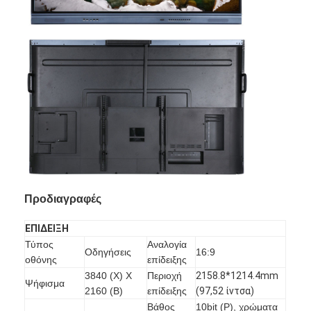
Προδιαγραφές
ΕΠΙΔΕΙΞΗ
Αρχική Σελίδα
Τύπος
Αναλογία
Οδηγήσεις
16:9
οθόνης
επίδειξης
Προϊόντα
3840 (Χ) Χ
Περιοχή
2158.8*1214.4mm
Ψήφισμα
2160 (Β)
επίδειξης
(97,52 ίντσα)
Βίντεο
Βάθος
10bit (Ρ), χρώματα