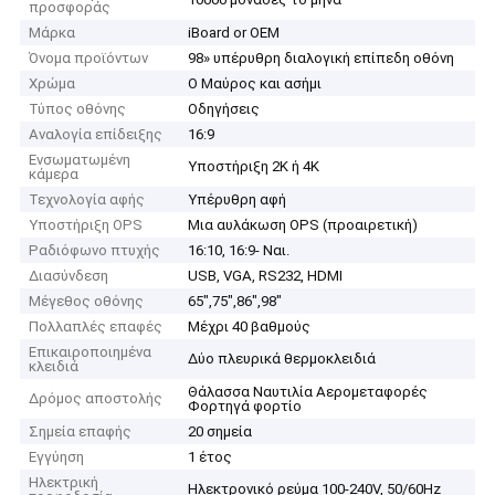
προσφοράς
Μάρκα
iBoard or OEM
Όνομα προϊόντων
98» υπέρυθρη διαλογική επίπεδη οθόνη
Χρώμα
Ο Μαύρος και ασήμι
Τύπος οθόνης
Οδηγήσεις
Αναλογία επίδειξης
16:9
Ενσωματωμένη
Υποστήριξη 2K ή 4K
κάμερα
Τεχνολογία αφής
Υπέρυθρη αφή
Υποστήριξη OPS
Μια αυλάκωση OPS (προαιρετική)
Ραδιόφωνο πτυχής
16:10, 16:9- Ναι.
Διασύνδεση
USB, VGA, RS232, HDMI
Μέγεθος οθόνης
65",75",86",98"
Πολλαπλές επαφές
Μέχρι 40 βαθμούς
Επικαιροποιημένα
Δύο πλευρικά θερμοκλειδιά
κλειδιά
Θάλασσα Ναυτιλία Αερομεταφορές
Δρόμος αποστολής
Φορτηγά φορτίο
Σημεία επαφής
20 σημεία
Εγγύηση
1 έτος
Ηλεκτρική
Ηλεκτρονικό ρεύμα 100-240V, 50/60Hz