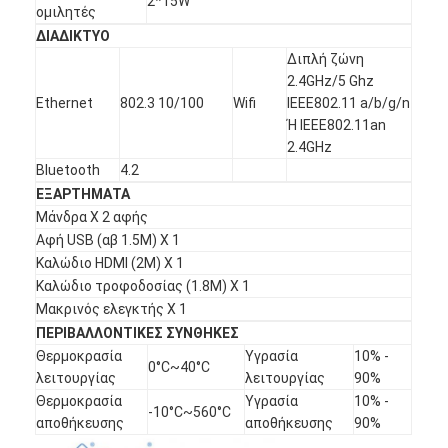
2*15W
ομιλητές
ΔΙΑΔΙΚΤΥΟ
Διπλή ζώνη
2.4GHz/5 Ghz
Ethernet
802.3 10/100
Wifi
IEEE802.11 a/b/g/n
Ή IEEE802.11an
2.4GHz
Bluetooth
4.2
ΕΞΑΡΤΗΜΑΤΑ
Μάνδρα Χ 2 αφής
Αφή USB (αβ 1.5M) Χ 1
Καλώδιο HDMI (2M) Χ 1
Καλώδιο τροφοδοσίας (1.8M) Χ 1
Μακρινός ελεγκτής Χ 1
ΠΕΡΙΒΑΛΛΟΝΤΙΚΕΣ ΣΥΝΘΗΚΕΣ
Θερμοκρασία
Υγρασία
10% -
0°C~40°C
λειτουργίας
λειτουργίας
90%
Θερμοκρασία
Υγρασία
10% -
-10°C~560°C
αποθήκευσης
αποθήκευσης
90%