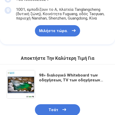
1001, εμποδίζουν το Α, πλατεία Tanglangcheng
(δυτική ζώνη), Κοινότητα Fuguang, οδός Taoyuan,
περιοχή Nanshan, Shenzhen, Guangdong, Κίνα
Μιλήστε τώρα.
Αποκτήστε Την Καλύτερη Τιμή Για
98» διαλογικό Whiteboard των
οδηγήσεων, TV των οδηγήσεων
αφής οθόνης της FCC για την
αρρενωπή ενσωματωμένη κάμερα
11 τάξεων
Τσάτ