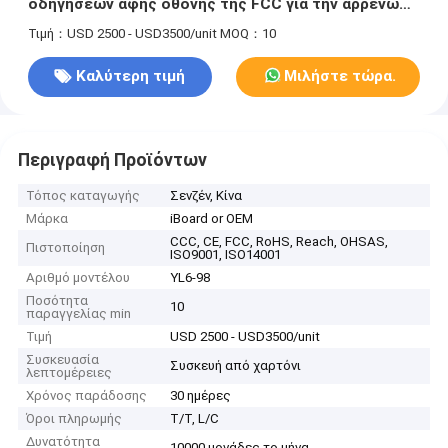
οδηγήσεων αφής οθόνης της FCC για την αρρενωπή
ενσωματωμένη κάμερα 11 τάξεων
Τιμή：USD 2500 - USD3500/unit
MOQ：10
Καλύτερη τιμή
Μιλήστε τώρα.
Περιγραφή Προϊόντων
Τόπος καταγωγής
Σενζέν, Κίνα
Μάρκα
iBoard or OEM
CCC, CE, FCC, RoHS, Reach, OHSAS,
Πιστοποίηση
ISO9001, ISO14001
Αριθμό μοντέλου
YL6-98
Ποσότητα
10
παραγγελίας min
Τιμή
USD 2500 - USD3500/unit
Συσκευασία
Συσκευή από χαρτόνι
λεπτομέρειες
Χρόνος παράδοσης
30 ημέρες
Όροι πληρωμής
T/T, L/C
Δυνατότητα
10000 μονάδες το μήνα