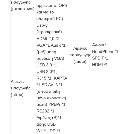
εισαγωγής
Iboard διαλογικό Whiteboard
αρρενωπό, OPS
(μπροστινοί)
και για το
στο διαλογικό whiteboard
εξωτερικό PC)
Usb-γ
υπέρυθρο διαλογικό whiteboard
(προαιρετικό)
HDMI 2,0 *2
Διαλογική επίπεδη οθόνη
AV-out*1
VGA *1 Audio*1
Λιμένες
HeadPhone*1
(μαζί με τη
παραγωγής
Διαλογικό όργανο ελέγχου οθόνης αφής
SPDIF*1
σύνδεση VGA)
(πίσω)
HDMI *1
USB 3,0 *1
έξυπνος πίνακας LCD
USB 2.0*1,
RJ45 *1, ΚΆΡΤΑ
Λιμένες
Διαλογικό Whiteboard οδηγήσεων
*1 SD AV-IN*1
εισαγωγής
(υποστήριξη
(πίσω)
Διαλογική οθόνη αφής Whiteboard
μόνο ακουστική
μέσα) YPbPr *1
όλοι σε ένα διαλογικό whiteboard
RS232 *1
Λιμένας (B)*1
φορητό διαλογικό whiteboard
αφής USB
Wifi*1, DP *1