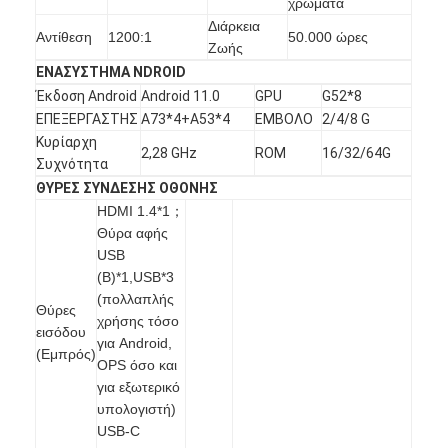
χρώματα
Διάρκεια
Αντίθεση
1200:1
50.000 ώρες
Ζωής
ΕΝΑ
ΣΥΣΤΗΜΑ NDROID
Έκδοση Android
Android 11.0
GPU
G52*8
ΕΠΕΞΕΡΓΑΣΤΗΣ
A73*4+A53*4
ΕΜΒΟΛΟ
2/4/8 G
Κυρίαρχη
2,28 GHz
ROM
16/32/64G
Συχνότητα
ΘΥΡΕΣ ΣΥΝΔΕΣΗΣ ΟΘΟΝΗΣ
HDMI 1.4*1；
Θύρα αφής
USB
(B)*1,USB*3
(πολλαπλής
Θύρες
χρήσης τόσο
εισόδου
Αρχική Σελίδα
για Android,
(Εμπρός)
OPS όσο και
Προϊόντα
για εξωτερικό
υπολογιστή)
Βίντεο
USB-C