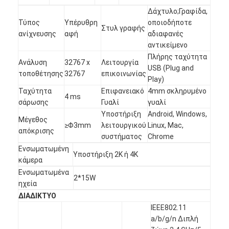
Iboard διαλογικό Whiteboard
Δάχτυλο;Γραφίδα,
Τύπος
Υπέρυθρη
οποιοδήποτε
Στυλ γραφής
στο διαλογικό whiteboard
ανίχνευσης
αφή
αδιαφανές
αντικείμενο
υπέρυθρο διαλογικό whiteboard
Πλήρης ταχύτητα
Ανάλυση
32767 x
Λειτουργία
USB (Plug and
τοποθέτησης
32767
επικοινωνίας
Διαλογική επίπεδη οθόνη
Play)
Ταχύτητα
Επιφανειακό
4mm σκληρυμένο
Διαλογικό όργανο ελέγχου οθόνης αφής
4 ms
σάρωσης
Γυαλί
γυαλί
Υποστήριξη
Android, Windows,
έξυπνος πίνακας LCD
Μέγεθος
≥Φ3mm
λειτουργικού
Linux, Mac,
απόκρισης
συστήματος
Chrome
Διαλογικό Whiteboard οδηγήσεων
Ενσωματωμένη
Υποστήριξη 2K ή 4K
κάμερα
Διαλογική οθόνη αφής Whiteboard
Ενσωματωμένα
2*15W
ηχεία
όλοι σε ένα διαλογικό whiteboard
ΔΙΑΔΙΚΤΥΟ
IEEE802.11
φορητό διαλογικό whiteboard
a/b/g/n Διπλή