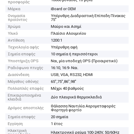
προσφοράς
Μάρκα
iBoard or OEM
Ονομασία
Υπέρυθρη Διαδραστική Επίπεδη Πίνακας
προϊόντος
75''
Χρώμα
Μαύρο και Ασημί
Υλικό
Πλαίσιο Αλουμινίου
Αντίθεση
1200:1
Τεχνολογία αφής
Υπέρυθρη αφή
Σημεία επαφής
10 σημεία ή περισσότεροι
Υποστήριξη OPS
Ναι, μία υποδοχή OPS (Προαιρετικό)
Ραδιόφωνο πτυχής
16:10, 16:9- Ναι.
Διασύνδεση
USB, VGA, RS232, HDMI
Μέγεθος οθόνης
65",75",86",98"
Πολλαπλές επαφές
Μέχρι 40 βαθμούς
Επικαιροποιημένα
Δύο πλευρικά θερμοκλειδιά
κλειδιά
Θάλασσα Ναυτιλία Αερομεταφορές
Δρόμος αποστολής
Φορτηγά φορτίο
Σημεία επαφής
20 σημεία
Εγγύηση
1 έτος
Ηλεκτρική
Ηλεκτρονικό ρεύμα 100-240V, 50/60Hz