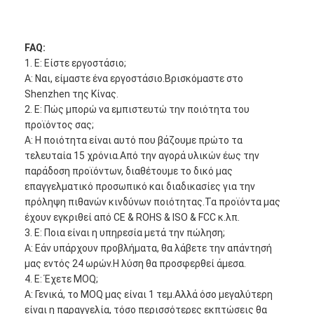
FAQ:
1. Ε: Είστε εργοστάσιο;
Α: Ναι, είμαστε ένα εργοστάσιο.Βρισκόμαστε στο
Shenzhen της Κίνας.
2. Ε: Πώς μπορώ να εμπιστευτώ την ποιότητα του
προϊόντος σας;
Α: Η ποιότητα είναι αυτό που βάζουμε πρώτο τα
τελευταία 15 χρόνια.Από την αγορά υλικών έως την
παράδοση προϊόντων, διαθέτουμε το δικό μας
επαγγελματικό προσωπικό και διαδικασίες για την
πρόληψη πιθανών κινδύνων ποιότητας.Τα προϊόντα μας
έχουν εγκριθεί από CE & ROHS & ISO & FCC κ.λπ.
3. Ε: Ποια είναι η υπηρεσία μετά την πώληση;
Α: Εάν υπάρχουν προβλήματα, θα λάβετε την απάντησή
μας εντός 24 ωρών.Η λύση θα προσφερθεί άμεσα.
4. Ε: Έχετε MOQ;
Α: Γενικά, το MOQ μας είναι 1 τεμ.Αλλά όσο μεγαλύτερη
είναι η παραγγελία, τόσο περισσότερες εκπτώσεις θα