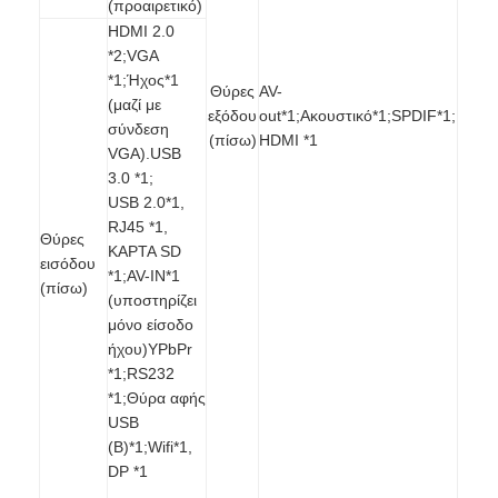
(προαιρετικό)
Εμφάνιση VR
HDMI 2.0
*2;VGA
Σχετικά με εμάς
*1;Ήχος*1
Θύρες
AV-
(μαζί με
εξόδου
out*1;Ακουστικό*1;SPDIF*1;
Γύρος εργοστασίων
σύνδεση
(πίσω)
HDMI *1
VGA).USB
Ποιοτικός έλεγχος
3.0 *1;
USB 2.0*1,
επαφή
RJ45 *1,
Θύρες
ΚΑΡΤΑ SD
εισόδου
Νέα
*1;AV-IN*1
(πίσω)
(υποστηρίζει
Όλες οι περιπτώσεις
μόνο είσοδο
ήχου)YPbPr
Blog
*1;RS232
*1;Θύρα αφής
Μιλήστε τώρα.
USB
(B)*1;Wifi*1,
DP *1