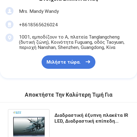
Mrs. Mandy Wandy
+8618565626024
1001, εμποδίζουν το Α, πλατεία Tanglangcheng
(δυτική ζώνη), Κοινότητα Fuguang, οδός Taoyuan,
περιοχή Nanshan, Shenzhen, Guangdong, Κίνα
Μιλήστε τώρα.
Αποκτήστε Την Καλύτερη Τιμή Για
Διαδραστική έξυπνη πλακέτα IR
LED, Διαδραστική επίπεδη
οθόνη 75 ιντσών Προαιρετική
κάμερα