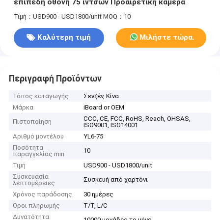
επίπεδη οθόνη 75 ιντσών Προαιρετική κάμερα
Τιμή：USD900 - USD1800/unit
MOQ：10
Καλύτερη τιμή
Μιλήστε τώρα.
Περιγραφή Προϊόντων
Τόπος καταγωγής
Σενζέν, Κίνα
Μάρκα
iBoard or OEM
CCC, CE, FCC, RoHS, Reach, OHSAS,
Πιστοποίηση
ISO9001, ISO14001
Αριθμό μοντέλου
YL6-75
Ποσότητα
10
παραγγελίας min
Τιμή
USD900 - USD1800/unit
Συσκευασία
Συσκευή από χαρτόνι
λεπτομέρειες
Χρόνος παράδοσης
30 ημέρες
Όροι πληρωμής
T/T, L/C
Δυνατότητα
10000 μονάδες το μήνα