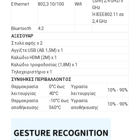
ζώνη 2,4 GHz/5
Ευφυής πίνακας
Ethernet
802,3 10/100
Wifi
GHz
Ή IEEE802.11 σε
Διαλογικός πίνακας προβολέων
2,4 GHz
Bluetooth
4.2
Υπέρυθρο πλαίσιο αφής
ΑΞΕΣΟΥΑΡ
Διαλογική στάση Whiteboard
Στυλό αφής x 2
Αγγίξτε USB (AB 1,5M) x 1
Visualizer κάμερα εγγράφων
Καλώδιο HDMI (2M) x 1
Καλώδιο τροφοδοσίας (1,8M) x 1
προβολέας
Τηλεχειριστήριο x 1
ΣΥΝΘΗΚΕΣ ΠΕΡΙΒΑΛΛΟΝΤΟΣ
Περίπτερο οθόνης αφής
Θερμοκρασία
0°C έως
Υγρασία
10% - 90%
λειτουργίας
40°C
λειτουργίας
ψηφιακή σήμανση
Θερμοκρασία
-10°C έως
Υγρασία
10% - 90%
αποθήκευσης
560°C
αποθήκευσης
Ψηφιακή διαφημιστική οθόνη
φορητή έξυπνη οθόνη