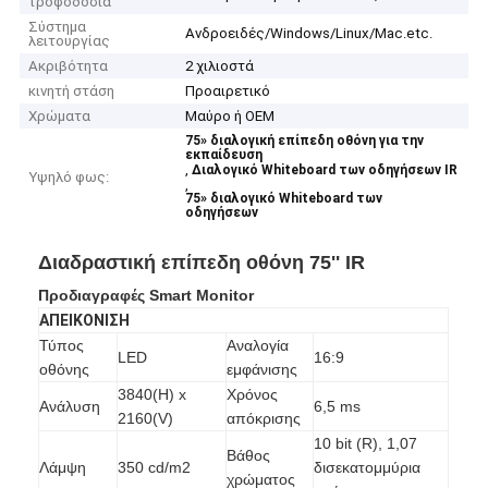
τροφοδοσία
Σύστημα
Ανδροειδές/Windows/Linux/Mac.etc.
λειτουργίας
Ακριβότητα
2 χιλιοστά
κινητή στάση
Προαιρετικό
Χρώματα
Μαύρο ή OEM
75» διαλογική επίπεδη οθόνη για την
εκπαίδευση
,
Διαλογικό Whiteboard των οδηγήσεων IR
Υψηλό φως:
,
75» διαλογικό Whiteboard των
οδηγήσεων
Διαδραστική επίπεδη οθόνη 75'' IR
Προδιαγραφές Smart Monitor
ΑΠΕΙΚΟΝΙΣΗ
Τύπος
Αναλογία
LED
16:9
οθόνης
εμφάνισης
3840(H) x
Χρόνος
Ανάλυση
6,5 ms
2160(V)
απόκρισης
10 bit (R), 1,07
Βάθος
Λάμψη
350 cd/m2
δισεκατομμύρια
χρώματος