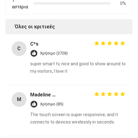
0%
αστέρια
Όλες οι κριτικές
C*s
C
Χρήσιμο (3728)
super smart tv, nice and good to show around to
my visitors, I love it
Madeline Varg
M
Χρήσιμο (85)
The touch screen is super responsive, and it
connects to devices wirelessly in seconds.