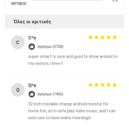
0%
αστέρια
Όλες οι κριτικές
C*s
C
Χρήσιμο (3728)
super smart tv, nice and good to show around to
my visitors, I love it
Q*e
Q
Χρήσιμο (1902)
32 inch movable charge android monitor for
home fun, sit in sofa play video music, and I can
even use to have online meetings!