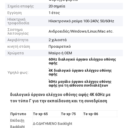
Σημεία επαφής
20 σημεία
Εγγύηση
1 έτος
Ηλεκτρική
Ηλεκτρονικό ρεύμα 100-240V, 50/60Hz
τροφοδοσία
Σύστημα
Ανδροειδές/Windows/Linux/Mac.etc.
λειτουργίας
Ακριβότητα
2 χιλιοστά
κινητή στάση
Προαιρετικό
Χρώματα
Μαύρο ή OEM
60Hz διαλογικό όργανο ελέγχου οθόνης
αφής
,
4K διαλογικό όργανο ελέγχου οθόνης
Υψηλό φως:
αφής
,
60Hz μεγάλο όργανο ελέγχου οθόνης
αφής για τη αίθουσα συνδιαλέξεων
διαλογικό όργανο ελέγχου οθόνης αφής 4K 60Hz με
τον τύπο Γ για την εκπαίδευση και τη συνεδρίαση
Πρότυπο
Te-xp-65
Te-xp-75
Te-xp-86
Επίδειξη
Δ-ΟΔΗΓΗΜΕΝΟ Backlight
Backlight