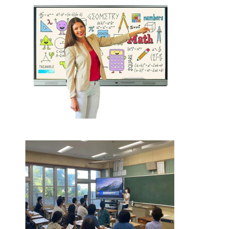
Ευφυής πίνακας
Διαλογικός πίνακας προβολέων
Υπέρυθρο πλαίσιο αφής
Διαλογική στάση Whiteboard
Visualizer κάμερα εγγράφων
προβολέας
Περίπτερο οθόνης αφής
ψηφιακή σήμανση
Ψηφιακή διαφημιστική οθόνη
φορητή έξυπνη οθόνη