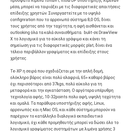
πρόσφατο λιμένα τύπων Γ, πίσω DP υποστήριξης λιμένων
Αρρενωπή
Εμφάνιση VR
μέσα, μπορεί να ταιριάξει με τις διαφορετικές απαιτήσεις
ΒΡΑΧΙΟΝΑΣ Μαλί-G51450MHz
προδιαγραφή
επίδειξης χρηστών. Συνεργαστείτε με το υψηλό
2.4 και 5.0GHz WiFi
Σχετικά με εμάς
confignration που το αρρενωπό σύστημα 8,0 OS, δίνει
Κριός: 4G
τους χρήστες από την ταχύτητα, η αφή αισθάνεται και
Αποθήκευση: 32G
Γύρος εργοστασίων
outlooking όλα τα καλά συναισθήματα. bulit-σε DrawView
HDMI 2,0 x2 HDMI 1,4 x1 VGA x1 VGA ακουστικός-σε
Χ το λογισμικό για το εύκολο γράψιμο και κάνει τη
x1 YPBPR x1 AV x1
Ποιοτικός έλεγχος
σημείωση για τις διαφορετικές μορφές plat, δίνει ένα
Λιμένες
USB 3,0 x1 USB 2,0 x1 RJ45 x1 Αναγνώστης καρτών
τέλειο περιβάλλον γραψίματος και επίδειξης στους
εισαγωγής
SD x1 Λιμένας x2 αφής USB Αυλάκωση Χ 1 OPS
επαφή
χρήστες.
RS232 x1 USB2,0 (για αρρενωπό και το PC) Χ 3
Λιμένας x1 επίδειξης
Νέα
Te-XP η σειρά που σχεδιάζεται με την απλή δομή,
Λιμένες
AV-έξω x1 Ακουστικά έξω SPDIF x1 Παραγωγή HDMI
ολόκληρο βάρος είναι πολύ ελαφριά, 65» καθαρό βάρος
παραγωγής
Όλες οι περιπτώσεις
όχι περισσότεροι από 37kgs, πολύ εύκολο για τη
Μπροστινό
Η ΔΥΝΑΜΗ, ΠΗΓΗ, ΕΠΙΛΟΓΕΣ, VOL+, ΈΝΤΑΣΗ, CH+,
μεταφορά και την εγκατάσταση. Ο αργότερα υπέρυθρη
κουμπί
CH, PC, ES, ΕΙΣΆΓΕΤΑΙ, ΣΠΊΤΙ
Blog
τεχνολογία αφής, 10-32points πολυ αφή, υψηλή ταχύτητα
και ομαλά. Τα παράθυρα υποστήριξης αφής, Linux,
Μιλήστε τώρα.
αρρενωπός και η Mac OS, και κάθε σύστημα μπορούν να
παρέχουν το κατάλληλο διαλογικό εκπαιδευτικό
λογισμικό, όχι κάθε προμηθευτής μπορεί να δώσει όλο το
λογισμικό γραψίματος συστημάτων. με λιμένα χρήσης 3