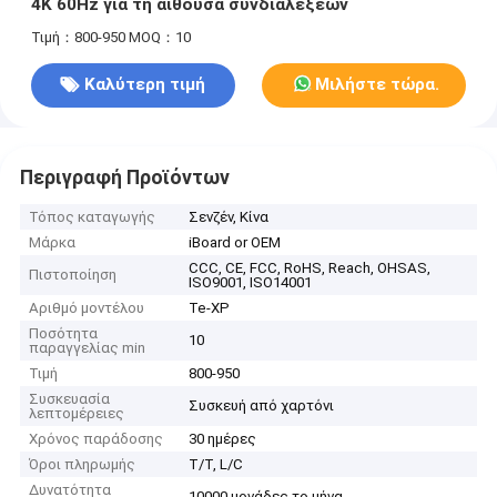
4K 60Hz για τη αίθουσα συνδιαλέξεων
Τιμή：800-950
MOQ：10
Καλύτερη τιμή
Μιλήστε τώρα.
Περιγραφή Προϊόντων
Τόπος καταγωγής
Σενζέν, Κίνα
Μάρκα
iBoard or OEM
CCC, CE, FCC, RoHS, Reach, OHSAS,
Πιστοποίηση
ISO9001, ISO14001
Αριθμό μοντέλου
Te-XP
Ποσότητα
10
παραγγελίας min
Τιμή
800-950
Συσκευασία
Συσκευή από χαρτόνι
λεπτομέρειες
Χρόνος παράδοσης
30 ημέρες
Όροι πληρωμής
T/T, L/C
Δυνατότητα
10000 μονάδες το μήνα