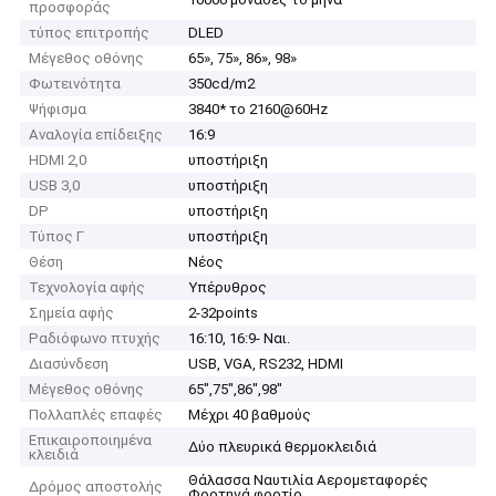
προσφοράς
τύπος επιτροπής
DLED
Μέγεθος οθόνης
65», 75», 86», 98»
Φωτεινότητα
350cd/m2
Ψήφισμα
3840* το 2160@60Hz
Αναλογία επίδειξης
16:9
HDMI 2,0
υποστήριξη
USB 3,0
υποστήριξη
DP
υποστήριξη
Τύπος Γ
υποστήριξη
Θέση
Νέος
Τεχνολογία αφής
Υπέρυθρος
Σημεία αφής
2-32points
Ραδιόφωνο πτυχής
16:10, 16:9- Ναι.
Διασύνδεση
USB, VGA, RS232, HDMI
Μέγεθος οθόνης
65",75",86",98"
Πολλαπλές επαφές
Μέχρι 40 βαθμούς
Επικαιροποιημένα
Δύο πλευρικά θερμοκλειδιά
κλειδιά
Θάλασσα Ναυτιλία Αερομεταφορές
Δρόμος αποστολής
Φορτηγά φορτίο