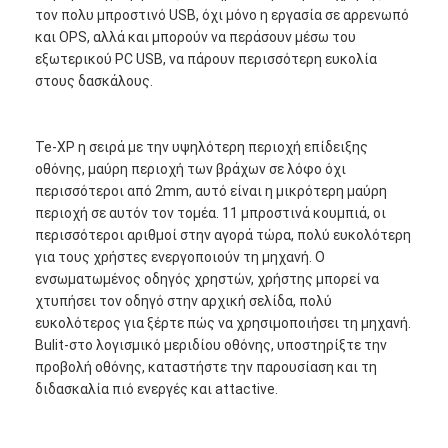
Iboard διαλογικό Whiteboard
τον πολυ μπροστινό USB, όχι μόνο η εργασία σε αρρενωπό
και OPS, αλλά και μπορούν να περάσουν μέσω του
στο διαλογικό whiteboard
εξωτερικού PC USB, να πάρουν περισσότερη ευκολία
στους δασκάλους.
υπέρυθρο διαλογικό whiteboard
Διαλογική επίπεδη οθόνη
Te-XP η σειρά με την υψηλότερη περιοχή επίδειξης
οθόνης, μαύρη περιοχή των βράχων σε λόφο όχι
Διαλογικό όργανο ελέγχου οθόνης αφής
περισσότεροι από 2mm, αυτό είναι η μικρότερη μαύρη
περιοχή σε αυτόν τον τομέα. 11 μπροστινά κουμπιά, οι
έξυπνος πίνακας LCD
περισσότεροι αριθμοί στην αγορά τώρα, πολύ ευκολότερη
για τους χρήστες ενεργοποιούν τη μηχανή. Ο
Διαλογικό Whiteboard οδηγήσεων
ενσωματωμένος οδηγός χρηστών, χρήστης μπορεί να
χτυπήσει τον οδηγό στην αρχική σελίδα, πολύ
Διαλογική οθόνη αφής Whiteboard
ευκολότερος για ξέρτε πώς να χρησιμοποιήσει τη μηχανή.
Bulit-στο λογισμικό μεριδίου οθόνης, υποστηρίξτε την
όλοι σε ένα διαλογικό whiteboard
προβολή οθόνης, καταστήστε την παρουσίαση και τη
διδασκαλία πιό ενεργές και attactive.
φορητό διαλογικό whiteboard