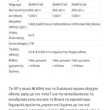
Ψήφισμα
3840*2160
3840*2160
3840*2160
Φωτεινότητα
350 cd/㎡
350 cd/㎡
350 cd/㎡
Αντίθεση
1200:1
1200:1
1200:1
Μέγεθος
1428,5x803,5mm
1650x928mm
1895,04x1065,96mm
οθόνης (χιλ.)
Λόγος
16:9
διάστασης
Γωνία άποψης
178°
Τρόπος
16:9/4:3/dot στο σημείο/την πλήρη οθόνη
οθόνης
Βάθος
10bit, χρώματα
10bit, χρώματα
10bit, χρώματα
χρώματος
1.07Billon
1.07Billon
1.07Billon
Χρόνος
απόκρισης
8ms
8ms
8ms
Αρχική Σελίδα
επιτροπής
Ψήφισμα
Te-XP η σειρά 4K 60Hz που το διαλογικό όργανο ελέγχου
4K υπερβολικό HD 3840x2160
Προϊόντα
Suport
οθόνης αφής με τον τύπο Γ για την εκπαίδευση και τη
Αρρενωπά 8,0
συνεδρίαση είναι ένα από το iBoard τα περισσότερα
Βίντεο
δημοφιλή προϊόντα, μπροστινοί λιμένες με τον πιό
ΒΡΑΧΊΟΝΑΣ το Cortex-A73@1.5GHz 2 Χ
ΒΡΑΧΊΟΝΑΣ το Cortex-A53@1.5GHz 2 Χ