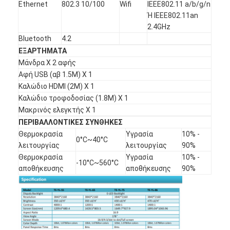
Ethernet
802.3 10/100
Wifi
IEEE802.11 a/b/g/n
Ή IEEE802.11an
2.4GHz
Bluetooth
4.2
ΕΞΑΡΤΗΜΑΤΑ
Μάνδρα Χ 2 αφής
Αφή USB (αβ 1.5M) Χ 1
Καλώδιο HDMI (2M) Χ 1
Καλώδιο τροφοδοσίας (1.8M) Χ 1
Μακρινός ελεγκτής Χ 1
ΠΕΡΙΒΑΛΛΟΝΤΙΚΕΣ ΣΥΝΘΗΚΕΣ
Θερμοκρασία
Υγρασία
10% -
0°C~40°C
λειτουργίας
λειτουργίας
90%
Θερμοκρασία
Υγρασία
10% -
-10°C~560°C
αποθήκευσης
αποθήκευσης
90%