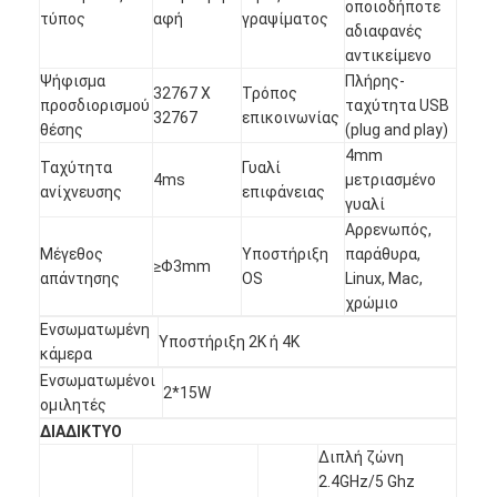
Ευφυής πίνακας
οποιοδήποτε
τύπος
αφή
γραψίματος
αδιαφανές
Διαλογικός πίνακας προβολέων
αντικείμενο
Ψήφισμα
Πλήρης-
32767 X
Τρόπος
Υπέρυθρο πλαίσιο αφής
προσδιορισμού
ταχύτητα USB
32767
επικοινωνίας
θέσης
(plug and play)
Διαλογική στάση Whiteboard
4mm
Ταχύτητα
Γυαλί
4ms
μετριασμένο
ανίχνευσης
επιφάνειας
Visualizer κάμερα εγγράφων
γυαλί
Αρρενωπός,
προβολέας
Μέγεθος
Υποστήριξη
παράθυρα,
≥Φ3mm
απάντησης
OS
Linux, Mac,
Περίπτερο οθόνης αφής
χρώμιο
Ενσωματωμένη
Υποστήριξη 2K ή 4K
ψηφιακή σήμανση
κάμερα
Ενσωματωμένοι
2*15W
Ψηφιακή διαφημιστική οθόνη
ομιλητές
ΔΙΑΔΙΚΤΥΟ
φορητή έξυπνη οθόνη
Διπλή ζώνη
2.4GHz/5 Ghz