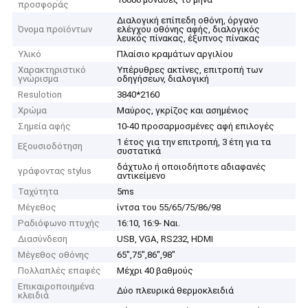
προσφοράς
Διαλογική επίπεδη οθόνη, όργανο
Όνομα προϊόντων
ελέγχου οθόνης αφής, διαλογικός
λευκός πίνακας, έξυπνος πίνακας
Υλικό
Πλαίσιο κραμάτων αργιλίου
Χαρακτηριστικό
Υπέρυθρες ακτίνες, επιτροπή των
γνώρισμα
οδηγήσεων, διαλογική
Resulotion
3840*2160
Χρώμα
Μαύρος, γκρίζος και ασημένιος
Σημεία αφής
10-40 προσαρμοσμένες αφή επιλογές
1 έτος για την επιτροπή, 3 έτη για τα
Εξουσιοδότηση
συστατικά
δάχτυλο ή οποιοδήποτε αδιαφανές
γράφοντας stylus
αντικείμενο
Ταχύτητα
5ms
Μέγεθος
ίντσα του 55/65/75/86/98
Ραδιόφωνο πτυχής
16:10, 16:9- Ναι.
Διασύνδεση
USB, VGA, RS232, HDMI
Μέγεθος οθόνης
65",75",86",98"
Πολλαπλές επαφές
Μέχρι 40 βαθμούς
Επικαιροποιημένα
Δύο πλευρικά θερμοκλειδιά
κλειδιά