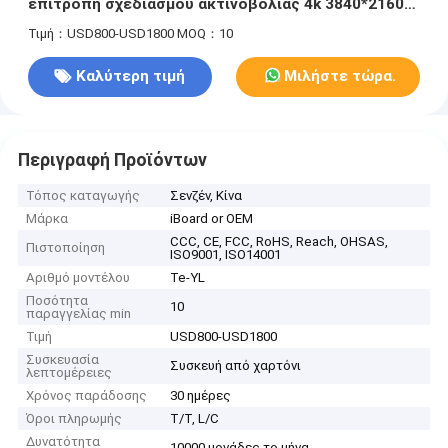
επιτροπή σχεδιασμού ακτινοβολίας 4k 3840*2160
οργάνων ελέγχου χαμηλή
Τιμή：USD800-USD1800
MOQ：10
Καλύτερη τιμή
Μιλήστε τώρα.
Περιγραφή Προϊόντων
Τόπος καταγωγής
Σενζέν, Κίνα
Μάρκα
iBoard or OEM
CCC, CE, FCC, RoHS, Reach, OHSAS,
Πιστοποίηση
ISO9001, ISO14001
Αριθμό μοντέλου
Te-YL
Ποσότητα
10
παραγγελίας min
Τιμή
USD800-USD1800
Συσκευασία
Συσκευή από χαρτόνι
λεπτομέρειες
Χρόνος παράδοσης
30 ημέρες
Όροι πληρωμής
T/T, L/C
Δυνατότητα
10000 μονάδες το μήνα