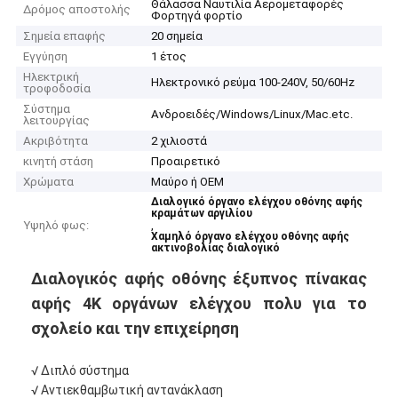
Θάλασσα Ναυτιλία Αερομεταφορές
Δρόμος αποστολής
Φορτηγά φορτίο
Σημεία επαφής
20 σημεία
Εγγύηση
1 έτος
Ηλεκτρική
Ηλεκτρονικό ρεύμα 100-240V, 50/60Hz
τροφοδοσία
Σύστημα
Ανδροειδές/Windows/Linux/Mac.etc.
λειτουργίας
Ακριβότητα
2 χιλιοστά
κινητή στάση
Προαιρετικό
Χρώματα
Μαύρο ή OEM
Διαλογικό όργανο ελέγχου οθόνης αφής
κραμάτων αργιλίου
Υψηλό φως:
,
Χαμηλό όργανο ελέγχου οθόνης αφής
ακτινοβολίας διαλογικό
Διαλογικός αφής οθόνης έξυπνος πίνακας
αφής 4K οργάνων ελέγχου πολυ για το
σχολείο και την επιχείρηση
√ Διπλό σύστημα
√ Αντιεκθαμβωτική αντανάκλαση