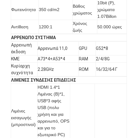
10bit (Ρ),
Εμφάνιση VR
Βάθος
Φωτεινότητα
350 cd/m2
χρώματα
χρώματος
1.07Billon
Σχετικά με εμάς
Χρόνος
Αντίθεση
1200:1
50.000 ώρες
ζωής
Γύρος εργοστασίων
ΑΡΡΕΝΩΠΟ ΣΥΣΤΗΜΑ
Αρρενωπή
Ποιοτικός έλεγχος
Αρρενωπά 11,0
GPU
G52*8
έκδοση
ΚΜΕ
A73*4+A53*4
RAM
2/4/8G
επαφή
Κυρίαρχη
2.28GHz
ROM
16/32/64 Γ
συχνότητα
Νέα
ΛΙΜΕΝΕΣ ΣΥΝΔΕΣΗΣ ΕΠΙΔΕΙΞΗΣ
HDMI 1.4*1
Όλες οι περιπτώσεις
Λιμένας (B)*1,
USB*3 αφής
Blog
USB (πολυ
Λιμένες
χρήση και για
Μιλήστε τώρα.
εισαγωγής
αρρενωπό, OPS
(μπροστινοί)
και για το
εξωτερικό PC)