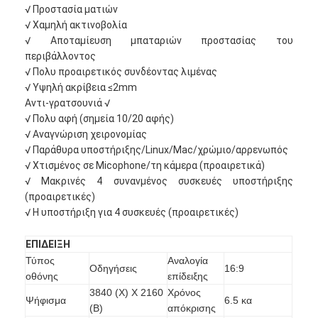
√ Προστασία ματιών
√ Χαμηλή ακτινοβολία
√ Αποταμίευση μπαταριών προστασίας του
περιβάλλοντος
√ Πολυ προαιρετικός συνδέοντας λιμένας
√ Υψηλή ακρίβεια ≤2mm
Αντι-γρατσουνιά √
√ Πολυ αφή (σημεία 10/20 αφής)
√ Αναγνώριση χειρονομίας
√ Παράθυρα υποστήριξης/Linux/Mac/χρώμιο/αρρενωπός
√ Χτισμένος σε Micophone/τη κάμερα (προαιρετικά)
√ Μακρινές 4 συνανμένος συσκευές υποστήριξης
(προαιρετικές)
√ Η υποστήριξη για 4 συσκευές (προαιρετικές)
Αρχική Σελίδα
ΕΠΙΔΕΙΞΗ
Τύπος
Αναλογία
Προϊόντα
Οδηγήσεις
16:9
οθόνης
επίδειξης
3840 (Χ) Χ 2160
Χρόνος
Βίντεο
Ψήφισμα
6.5 κα
(Β)
απόκρισης