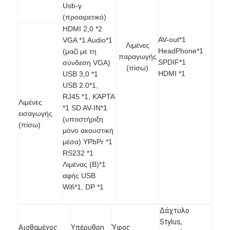
Usb-γ
Iboard διαλογικό Whiteboard
(προαιρετικό)
HDMI 2,0 *2
στο διαλογικό whiteboard
AV-out*1
VGA *1 Audio*1
Λιμένες
HeadPhone*1
(μαζί με τη
υπέρυθρο διαλογικό whiteboard
παραγωγής
SPDIF*1
σύνδεση VGA)
(πίσω)
HDMI *1
USB 3,0 *1
Διαλογική επίπεδη οθόνη
USB 2.0*1,
RJ45 *1, ΚΆΡΤΑ
Διαλογικό όργανο ελέγχου οθόνης αφής
Λιμένες
*1 SD AV-IN*1
εισαγωγής
(υποστήριξη
έξυπνος πίνακας LCD
(πίσω)
μόνο ακουστική
μέσα) YPbPr *1
Διαλογικό Whiteboard οδηγήσεων
RS232 *1
Λιμένας (B)*1
Διαλογική οθόνη αφής Whiteboard
αφής USB
Wifi*1, DP *1
όλοι σε ένα διαλογικό whiteboard
φορητό διαλογικό whiteboard
Δάχτυλο
Stylus,
Αισθαμένος
Υπέρυθρη
Ύφος