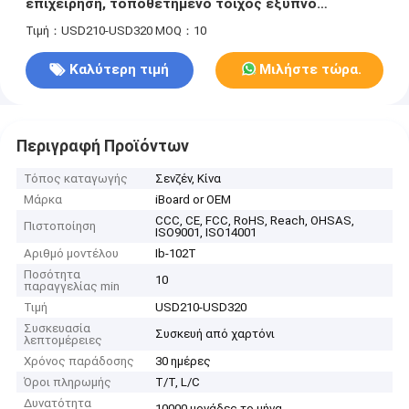
επιχείρηση, τοποθετημένο τοίχος έξυπνο
Whiteboard μέγεθος 102 ίντσας
Τιμή：USD210-USD320
MOQ：10
Καλύτερη τιμή
Μιλήστε τώρα.
Περιγραφή Προϊόντων
Τόπος καταγωγής
Σενζέν, Κίνα
Μάρκα
iBoard or OEM
CCC, CE, FCC, RoHS, Reach, OHSAS,
Πιστοποίηση
ISO9001, ISO14001
Αριθμό μοντέλου
Ib-102T
Ποσότητα
10
παραγγελίας min
Τιμή
USD210-USD320
Συσκευασία
Συσκευή από χαρτόνι
λεπτομέρειες
Χρόνος παράδοσης
30 ημέρες
Όροι πληρωμής
T/T, L/C
Δυνατότητα
10000 μονάδες το μήνα