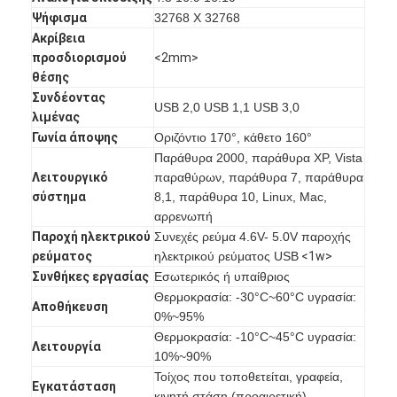
Ψήφισμα
32768 X 32768
Ακρίβεια
προσδιορισμού
<2mm>
θέσης
Συνδέοντας
USB 2,0 USB 1,1 USB 3,0
λιμένας
Γωνία άποψης
Οριζόντιο 170°, κάθετο 160°
Παράθυρα 2000, παράθυρα XP, Vista
Λειτουργικό
παραθύρων, παράθυρα 7, παράθυρα
σύστημα
8,1, παράθυρα 10, Linux, Mac,
αρρενωπή
Παροχή ηλεκτρικού
Συνεχές ρεύμα 4.6V- 5.0V παροχής
ρεύματος
ηλεκτρικού ρεύματος USB
<1w>
Συνθήκες εργασίας
Εσωτερικός ή υπαίθριος
Αρχική Σελίδα
Θερμοκρασία: -30°C~60°C υγρασία:
Αποθήκευση
0%~95%
Προϊόντα
Θερμοκρασία: -10°C~45°C υγρασία:
Λειτουργία
10%~90%
Βίντεο
Τοίχος που τοποθετείται, γραφεία,
Εγκατάσταση
κινητή στάση (προαιρετική)