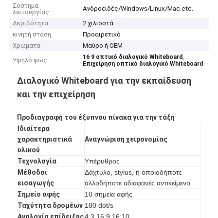
Σύστημα
Ανδροειδές/Windows/Linux/Mac.etc.
λειτουργίας
Ακριβότητα
2 χιλιοστά
κινητή στάση
Προαιρετικό
Χρώματα
Μαύρο ή OEM
,
16 9 οπτικό διαλογικό Whiteboard
Υψηλό φως:
Επιχείρηση οπτικό διαλογικό Whiteboard
Διαλογικό Whiteboard για την εκπαίδευση
και την επιχείρηση
Προδιαγραφή του έξυπνου πίνακα για την τάξη
Ιδιαίτερα
χαρακτηριστικά
Αναγνώριση χειρονομίας
υλικού
Τεχνολογία
Υπέρυθρος
Μέθοδοι
Δάχτυλο, stylus, ή οποιοδήποτε
εισαγωγής
άλλοδήποτε αδιαφανές αντικείμενο
Σημείο αφής
10 σημεία αφής
Ταχύτητα δρομέων
180 dot/s
Αναλογία επίδειξης
4:3 16:9 16:10