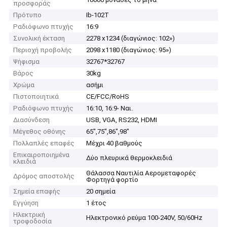
προσφοράς
Πρότυπο
Ib-102T
Ραδιόφωνο πτυχής
16:9
Συνολική έκταση
2278 x1234 (διαγώνιος: 102»)
Περιοχή προβολής
2098 x1180 (διαγώνιος: 95»)
Ψήφισμα
32767*32767
Βάρος
30kg
Χρώμα
ασήμι
Πιστοποιητικά
CE/FCC/RoHS
Ραδιόφωνο πτυχής
16:10, 16:9- Ναι.
Διασύνδεση
USB, VGA, RS232, HDMI
Μέγεθος οθόνης
65",75",86",98"
Πολλαπλές επαφές
Μέχρι 40 βαθμούς
Επικαιροποιημένα
Δύο πλευρικά θερμοκλειδιά
κλειδιά
Θάλασσα Ναυτιλία Αερομεταφορές
Δρόμος αποστολής
Φορτηγά φορτίο
Σημεία επαφής
20 σημεία
Εγγύηση
1 έτος
Ηλεκτρική
Ηλεκτρονικό ρεύμα 100-240V, 50/60Hz
τροφοδοσία