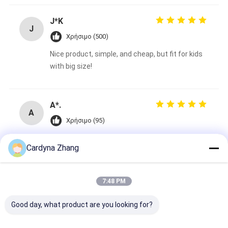
J*K
J
Χρήσιμο (500)
Nice product, simple, and cheap, but fit for kids
with big size!
A*.
A
Χρήσιμο (95)
Good quality, buy from them for many times!
Cardyna Zhang
Ετικέττες:
7:48 PM
32768*32768 υπέρυθρο διαλογικό Whiteboard
Νανο επιφάνεια υπέρυθρο διαλογικό Whiteboard
Good day, what product are you looking for?
95 ίντσα υπέρυθρο διαλογικό Whiteboard