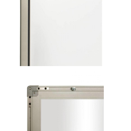
Iboard διαλογικό Whiteboard
στο διαλογικό whiteboard
υπέρυθρο διαλογικό whiteboard
Διαλογική επίπεδη οθόνη
Διαλογικό όργανο ελέγχου οθόνης αφής
έξυπνος πίνακας LCD
Διαλογικό Whiteboard οδηγήσεων
Διαλογική οθόνη αφής Whiteboard
όλοι σε ένα διαλογικό whiteboard
φορητό διαλογικό whiteboard