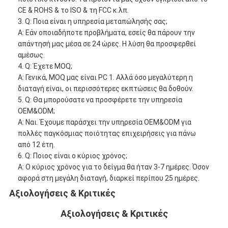
CE & ROHS & το ISO & τη FCC κ.λπ.
3. Q: Ποια είναι η υπηρεσία μεταπώλησής σας;
Α: Εάν οποιαδήποτε προβλήματα, εσείς θα πάρουν την
απάντησή μας μέσα σε 24 ώρες. Η λύση θα προσφερθεί
αμέσως.
4. Q: Έχετε MOQ;
Α: Γενικά, MOQ μας είναι PC 1. Αλλά όσο μεγαλύτερη η
διαταγή είναι, οι περισσότερες εκπτώσεις θα δοθούν.
5. Q: Θα μπορούσατε να προσφέρετε την υπηρεσία
OEM&ODM;
Α: Ναι. Έχουμε παράσχει την υπηρεσία OEM&ODM για
πολλές παγκόσμιας ποιότητας επιχειρήσεις για πάνω
από 12 έτη.
6. Q: Ποιος είναι ο κύριος χρόνος;
Α: Ο κύριος χρόνος για το δείγμα θα ήταν 3-7 ημέρες. Όσον
αφορά στη μεγάλη διαταγή, διαρκεί περίπου 25 ημέρες.
Αξιολογήσεις & Κριτικές
Αξιολογήσεις & Κριτικές