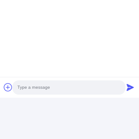
Στοιχεία Επικοινωνίας
Mrs. Mandy Wandy
+8618565626024
1001, εμποδίζουν το Α, πλατεία Tanglangcheng
(δυτική ζώνη), Κοινότητα Fuguang, οδός Taoyuan,
περιοχή Nanshan, Shenzhen, Guangdong, Κίνα
Μιλήστε τώρα.
Photo
Video Call