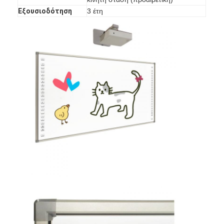
Εμφάνιση VR
Εξουσιοδότηση
3 έτη
Σχετικά με εμάς
Γύρος εργοστασίων
Ποιοτικός έλεγχος
επαφή
Νέα
Όλες οι περιπτώσεις
Blog
Μιλήστε τώρα.