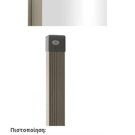
Ευφυής πίνακας
Διαλογικός πίνακας προβολέων
Υπέρυθρο πλαίσιο αφής
Διαλογική στάση Whiteboard
Visualizer κάμερα εγγράφων
προβολέας
Περίπτερο οθόνης αφής
ψηφιακή σήμανση
Ψηφιακή διαφημιστική οθόνη
φορητή έξυπνη οθόνη
Πιστοποίηση: