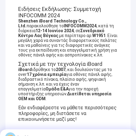
Ειδήσεις Εκδήλωσης: Συμμετοχή
INFOCOMM 2024
Shenzhen iBoard Technology Co.,
Ltd.
παρακολούθησε το
INFOCOMM2024
, κατά τη
διάρκεια
12-14 Ιουνίου 2024
, σε
Συνεδριακό
Κέντρο Λας Βέγκας
.με περίπτερο αρ.
W1951
. Είναι
μεγάλη χαρά να συναντάς διαφορετικούς πελάτες
και να μαθαίνεις για τις διαφορετικές ανάγκες
τους για εκπαίδευση και επαγγελματική χρήση για
οθόνες πάνελ αφής και ασπροπίνακες κ.λπ.
Σχετικά με την τεχνολογία iBoard
iBoard
ιδρύθηκε το
2007
, και δουλεύοντας με το
over
17 χρόνια εμπειρία
για οθόνες πάνελ αφής,
διαδραστικό πίνακα, πλαίσιο αφής, ψηφιακή
σήμανση κ.λπ. και να έχεις έναν
επαγγελματία
Ομάδα Ε&Α
για την παροχή
υποστήριξης υπηρεσιών.
Διατίθεται υπηρεσία
OEM και ODM
.
Εάν ενδιαφέρεστε να μάθετε περισσότερες
πληροφορίες, μη διστάσετε να
επικοινωνήσετε μαζί μας!