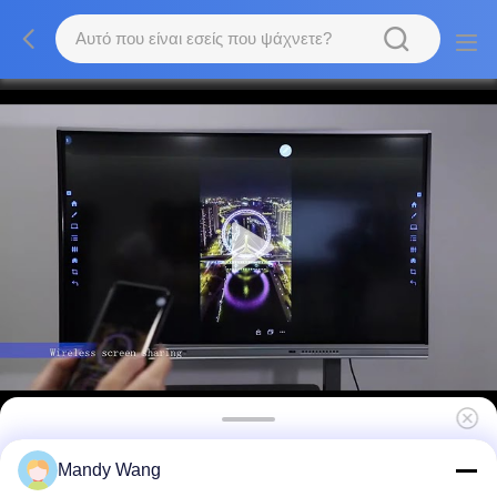
Αρρενωπός έξυπνος πίνακας 11 86 ίντσα,
Mandy Wang
διαλογική επιτροπή Γ του 16/32/64 για