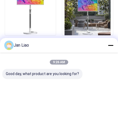
τηλεόραση
1080p 32 ιντσών UHD μεγάλη
IBoard 32 ιντσών φορητή
Jan Liao
οθόνη φορητή
επαναφορτιζόμενη έξυπνη
περιστρεφόμενη έξυπνη
τηλεόραση με κάμερα
κινητή τηλεόραση LCD
μπαταρία οθόνη αφής
εσωτερική διαφήμιση
διαδραστική ψηφιακή οθόνη
9:26 AM
έξυπνη οθόνη
για το σπίτι γραφείο
Good day, what product are you looking for?
Προσιτή iBoard 65/75/86
Καυτές εκπτώσεις Factory
ιντσών Διαδραστική επίπεδη
Direct Digital Signage Κινητό