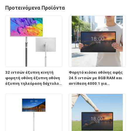
Προτεινόμενα Προϊόντα
32 ιντσών έξυπνη κινητή
Φορητό κιόσκι οθόνης αφής
φορητή οθόνη έξυπνη οθόνη
24.5 ιντσών με 8GB RAM και
έξυπνη τηλεόραση δάχτυλο
αντίθεση 4000:1 για
πίνακα αφής επιφάνεια
διαδραστική ψηφιακή
αλληλεπίδρασης για το KTV
σήμανση
Bar & Home