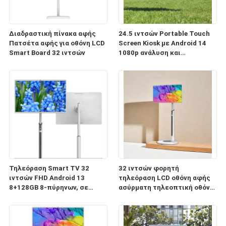
Διαδραστική πίνακα αφής
24.5 ιντσών Portable Touch
Πατσέτα αφής για οθόνη LCD
Screen Kiosk με Android 14
Smart Board 32 ιντσών
1080p ανάλυση και
πιστοποίηση Google EDLA
Τηλεόραση Smart TV 32
32 ιντσών φορητή
ιντσών FHD Android 13
τηλεόραση LCD οθόνη αφής
8+128GB 8-πύρηνων, σε
ασύρματη τηλεοπτική οθόνη
τροχούς, τηλεχειριστήριο,
για την οικιακή επιχείρηση
οθόνη αφής, με μπαταρία,
παιχνίδια κινητή οθόνη
κάμερα 13MP,
οθόνες έξυπνη τηλεόραση
περιστρεφόμενη φορητή