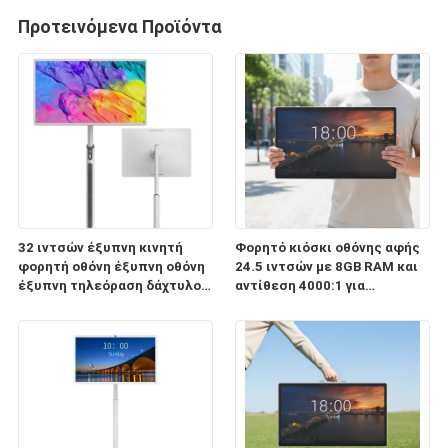
Προτεινόμενα Προϊόντα
32 ιντσών έξυπνη κινητή
Φορητό κιόσκι οθόνης αφής
φορητή οθόνη έξυπνη οθόνη
24.5 ιντσών με 8GB RAM και
έξυπνη τηλεόραση δάχτυλο
αντίθεση 4000:1 για
πίνακα αφής επιφάνεια
διαδραστική ψηφιακή
αλληλεπίδρασης για το KTV
σήμανση
Bar & Home