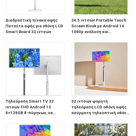
Διαδραστική πίνακα αφής
24.5 ιντσών Portable Touch
Πατσέτα αφής για οθόνη LCD
Screen Kiosk με Android 14
Smart Board 32 ιντσών
1080p ανάλυση και
πιστοποίηση Google EDLA
Τηλεόραση Smart TV 32
32 ιντσών φορητή
ιντσών FHD Android 13
τηλεόραση LCD οθόνη αφής
8+128GB 8-πύρηνων, σε
ασύρματη τηλεοπτική οθόνη
τροχούς, τηλεχειριστήριο,
για την οικιακή επιχείρηση
οθόνη αφής, με μπαταρία,
παιχνίδια κινητή οθόνη
κάμερα 13MP,
οθόνες έξυπνη τηλεόραση
περιστρεφόμενη φορητή