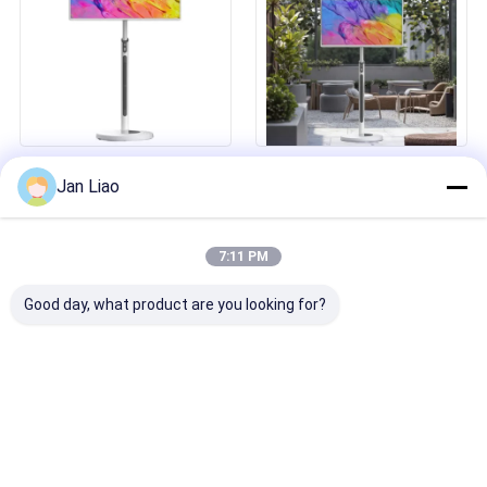
τηλεόραση
1080p 32 ιντσών UHD μεγάλη
IBoard 32 ιντσών φορητή
Jan Liao
οθόνη φορητή
επαναφορτιζόμενη έξυπνη
περιστρεφόμενη έξυπνη
τηλεόραση με κάμερα
κινητή τηλεόραση LCD
μπαταρία οθόνη αφής
εσωτερική διαφήμιση
διαδραστική ψηφιακή οθόνη
7:11 PM
έξυπνη οθόνη
για το σπίτι γραφείο
Good day, what product are you looking for?
Προσιτή iBoard 65/75/86
Καυτές εκπτώσεις Factory
ιντσών Διαδραστική επίπεδη
Direct Digital Signage Κινητό