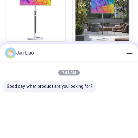
τηλεόραση
1080p 32 ιντσών UHD μεγάλη
IBoard 32 ιντσών φορητή
Jan Liao
οθόνη φορητή
επαναφορτιζόμενη έξυπνη
περιστρεφόμενη έξυπνη
τηλεόραση με κάμερα
κινητή τηλεόραση LCD
μπαταρία οθόνη αφής
εσωτερική διαφήμιση
διαδραστική ψηφιακή οθόνη
7:43 AM
έξυπνη οθόνη
για το σπίτι γραφείο
Good day, what product are you looking for?
Προσιτή iBoard 65/75/86
Καυτές εκπτώσεις Factory
ιντσών Διαδραστική επίπεδη
Direct Digital Signage Κινητό