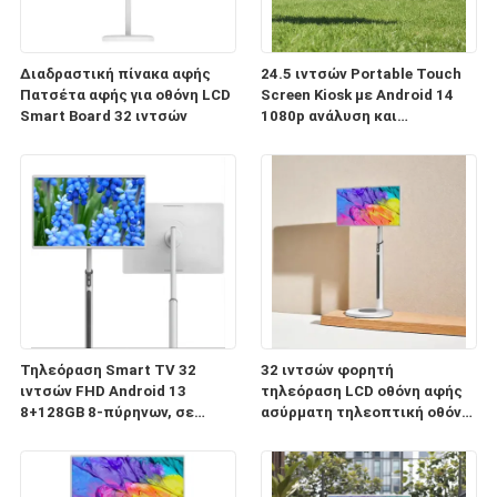
Διαδραστική πίνακα αφής
24.5 ιντσών Portable Touch
Πατσέτα αφής για οθόνη LCD
Screen Kiosk με Android 14
Smart Board 32 ιντσών
1080p ανάλυση και
πιστοποίηση Google EDLA
Τηλεόραση Smart TV 32
32 ιντσών φορητή
ιντσών FHD Android 13
τηλεόραση LCD οθόνη αφής
8+128GB 8-πύρηνων, σε
ασύρματη τηλεοπτική οθόνη
τροχούς, τηλεχειριστήριο,
για την οικιακή επιχείρηση
οθόνη αφής, με μπαταρία,
παιχνίδια κινητή οθόνη
κάμερα 13MP,
οθόνες έξυπνη τηλεόραση
περιστρεφόμενη φορητή