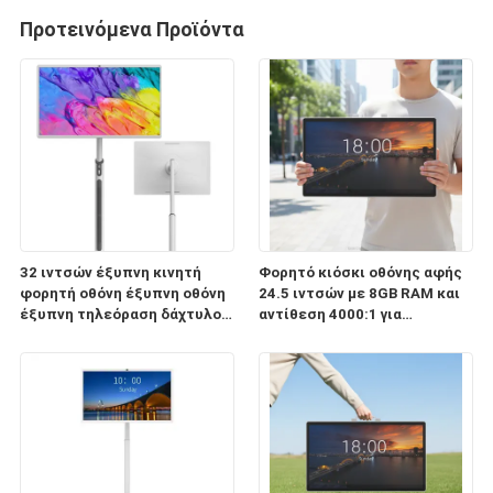
Προτεινόμενα Προϊόντα
32 ιντσών έξυπνη κινητή
Φορητό κιόσκι οθόνης αφής
φορητή οθόνη έξυπνη οθόνη
24.5 ιντσών με 8GB RAM και
έξυπνη τηλεόραση δάχτυλο
αντίθεση 4000:1 για
πίνακα αφής επιφάνεια
διαδραστική ψηφιακή
αλληλεπίδρασης για το KTV
σήμανση
Bar & Home