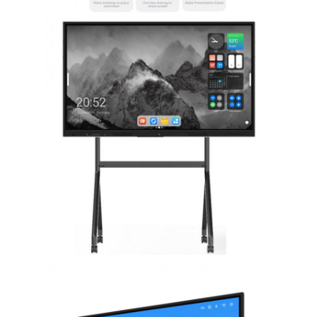
Ευφυής πίνακας
Διαλογικός πίνακας προβολέων
Υπέρυθρο πλαίσιο αφής
Διαλογική στάση Whiteboard
Visualizer κάμερα εγγράφων
προβολέας
Περίπτερο οθόνης αφής
ψηφιακή σήμανση
Ψηφιακή διαφημιστική οθόνη
φορητή έξυπνη οθόνη