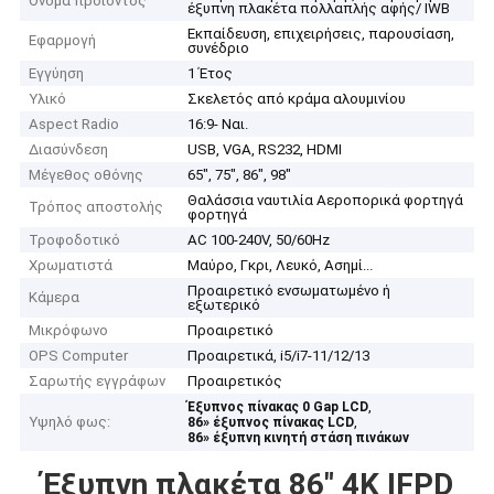
Όνομα προϊόντος
έξυπνη πλακέτα πολλαπλής αφής/ IWB
Εκπαίδευση, επιχειρήσεις, παρουσίαση,
Εφαρμογή
συνέδριο
Εγγύηση
1 Έτος
Υλικό
Σκελετός από κράμα αλουμινίου
Aspect Radio
16:9- Ναι.
Διασύνδεση
USB, VGA, RS232, HDMI
Μέγεθος οθόνης
65", 75", 86", 98"
Θαλάσσια ναυτιλία Αεροπορικά φορτηγά
Τρόπος αποστολής
φορτηγά
Τροφοδοτικό
AC 100-240V, 50/60Hz
Χρωματιστά
Μαύρο, Γκρι, Λευκό, Ασημί...
Προαιρετικό ενσωματωμένο ή
Κάμερα
εξωτερικό
Μικρόφωνο
Προαιρετικό
OPS Computer
Προαιρετικά, i5/i7-11/12/13
Σαρωτής εγγράφων
Προαιρετικός
,
Έξυπνος πίνακας 0 Gap LCD
Υψηλό φως:
,
86» έξυπνος πίνακας LCD
86» έξυπνη κινητή στάση πινάκων
Έξυπνη πλακέτα 86" 4K IFPD