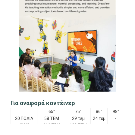
Για αναφορά κοντέινερ
65"
75"
86"
98"
20 ΠΟΔΙΑ
58 ΤΕΜ
29 τεμ
24 τεμ
-
40 HQ
116 ΤΕΜ
108 ΤΕΜ
-
-