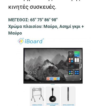
Iboard διαλογικό Whiteboard
κινητές συσκευές.
στο διαλογικό whiteboard
ΜΕΓΕΘΟΣ: 65" 75" 86" 98"
υπέρυθρο διαλογικό whiteboard
Χρώμα πλαισίου: Μαύρο, Ασημί γκρι +
Μαύρο
Διαλογική επίπεδη οθόνη
Διαλογικό όργανο ελέγχου οθόνης αφής
έξυπνος πίνακας LCD
Διαλογικό Whiteboard οδηγήσεων
Διαλογική οθόνη αφής Whiteboard
όλοι σε ένα διαλογικό whiteboard
φορητό διαλογικό whiteboard