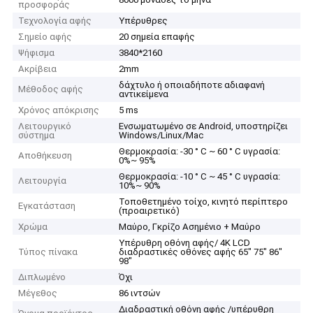
προσφοράς
Τεχνολογία αφής
Υπέρυθρες
Σημείο αφής
20 σημεία επαφής
Ψήφισμα
3840*2160
Ακρίβεια
2mm
δάχτυλο ή οποιαδήποτε αδιαφανή
Μέθοδος αφής
αντικείμενα
Χρόνος απόκρισης
5 ms
Λειτουργικό
Ενσωματωμένο σε Android, υποστηρίζει
σύστημα
Windows/Linux/Mac
Θερμοκρασία: -30 ° C ~ 60 ° C υγρασία:
Αποθήκευση
0%~ 95%
Θερμοκρασία: -10 ° C ~ 45 ° C υγρασία:
Λειτουργία
10%~ 90%
Τοποθετημένο τοίχο, κινητό περίπτερο
Εγκατάσταση
(προαιρετικό)
Χρώμα
Μαύρο, Γκρίζο Ασημένιο + Μαύρο
Υπέρυθρη οθόνη αφής/ 4K LCD
Τύπος πίνακα
διαδραστικές οθόνες αφής 65" 75" 86"
98"
Διπλωμένο
Όχι
Μέγεθος
86 ιντσών
Διαδραστική οθόνη αφής /υπέρυθρη