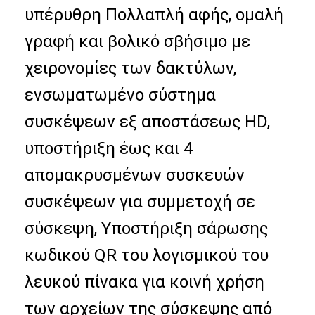
υπέρυθρη Πολλαπλή αφής, ομαλή 
Εμφάνιση VR
γραφή και βολικό σβήσιμο με 
Σχετικά με εμάς
χειρονομίες των δακτύλων, 
Γύρος εργοστασίων
ενσωματωμένο σύστημα 
Ποιοτικός έλεγχος
συσκέψεων εξ αποστάσεως HD, 
επαφή
υποστήριξη έως και 4 
Νέα
απομακρυσμένων συσκευών 
συσκέψεων για συμμετοχή σε 
Όλες οι περιπτώσεις
σύσκεψη, Υποστήριξη σάρωσης 
Blog
κωδικού QR του λογισμικού του 
Μιλήστε τώρα.
λευκού πίνακα για κοινή χρήση 
των αρχείων της σύσκεψης από 