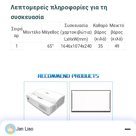
Λεπτομερείς πληροφορίες για τη
συσκευασία
Συσκευασία
Καθαρό
Μεικτό
Σειρά
Μοντέλο
Μέγεθος
(χαρτοκιβώτια)
βάρος
βάρος
αρ.
(κιλά)
(κιλά)
LxHxW(mm)
1
65"
1646x1074x240
35
49
2
YL
75"
1873x1204x240
54
66
3
86"
2120x1353x240
70
84
115
4
98"
2396x1500x300
94
Jan Liao