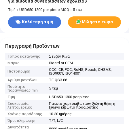
για αίθουσα συνεδριάσεων σχολείου
Τιμή：USD650-1300 per piece
MOQ：5 τεμ
Καλύτερη τιμή
Μιλήστε τώρα.
Περιγραφή Προϊόντων
Τόπος καταγωγής
Σενζέν, Κίνα
Μάρκα
iBoard or OEM
CCC, CE, FCC, RoHS, Reach, OHSAS,
Πιστοποίηση
ISO9001, ISO14001
Αριθμό μοντέλου
TE-QS3-86
Ποσότητα
5 τεμ
παραγγελίας min
Τιμή
USD650-1300 per piece
Συσκευασία
Πακέτο χαρτοκιβωτίων, ξύλινη θήκη ή
λεπτομέρειες
ξύλινο κιβώτιο προαιρετικό
Χρόνος παράδοσης
10-30 ημέρες
Όροι πληρωμής
T/T, L/C
Δυνατότητα
8000 μονάδες το μήνα